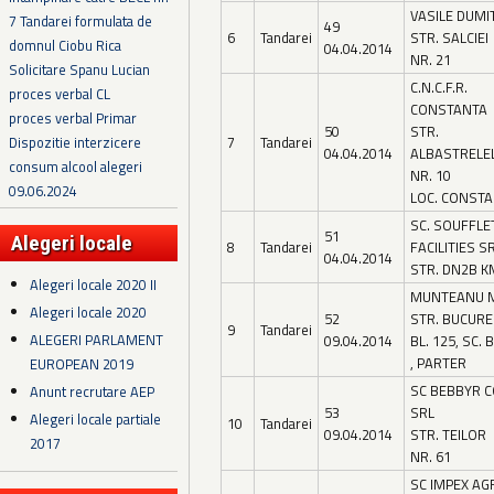
VASILE DUMI
7 Tandarei formulata de
49
6
Tandarei
STR. SALCIEI
domnul Ciobu Rica
04.04.2014
NR. 21
Solicitare Spanu Lucian
C.N.C.F.R.
proces verbal CL
CONSTANTA
proces verbal Primar
50
STR.
Dispozitie interzicere
7
Tandarei
04.04.2014
ALBASTRELE
consum alcool alegeri
NR. 10
09.06.2024
LOC. CONST
SC. SOUFFLE
51
Alegeri locale
8
Tandarei
FACILITIES S
04.04.2014
STR. DN2B K
Alegeri locale 2020 II
MUNTEANU M
Alegeri locale 2020
52
STR. BUCURE
9
Tandarei
ALEGERI PARLAMENT
09.04.2014
BL. 125, SC. B
, PARTER
EUROPEAN 2019
SC BEBBYR 
Anunt recrutare AEP
53
SRL
Alegeri locale partiale
10
Tandarei
09.04.2014
STR. TEILOR
2017
NR. 61
SC IMPEX A