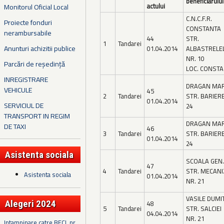
beneficiarului
actului
Monitorul Oficial Local
C.N.C.F.R.
Proiecte fonduri
CONSTANTA
nerambursabile
44
STR.
1
Tandarei
Anunturi achizitii publice
01.04.2014
ALBASTRELE
NR. 10
Parcări de reședință
LOC. CONST
INREGISTRARE
DRAGAN MAR
VEHICULE
45
2
Tandarei
STR. BARIERE
01.04.2014
SERVICIUL DE
24
TRANSPORT IN REGIM
DRAGAN MAR
DE TAXI
46
3
Tandarei
STR. BARIERE
01.04.2014
24
Asistenta sociala
SCOALA GEN.
47
4
Tandarei
STR. MECANI
Asistenta sociala
01.04.2014
NR. 21
VASILE DUMI
Alegeri 2024
48
5
Tandarei
STR. SALCIEI
04.04.2014
NR. 21
Intampinare catre BECL nr.