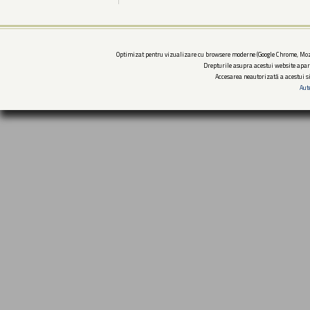
Optimizat pentru vizualizare cu browsere moderne (Google Chrome, Mozi
Drepturile asupra acestui website apar
Accesarea neautorizată a acestui si
Aut