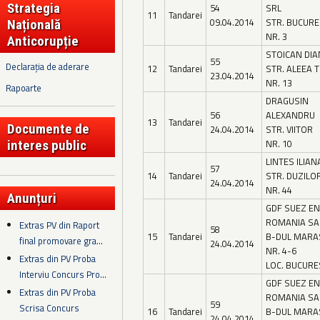
Strategia
54
SRL
11
Tandarei
09.04.2014
STR. BUCURE
Națională
NR. 3
Anticorupție
STOICAN DI
55
Declarația de aderare
12
Tandarei
STR. ALEEA 
23.04.2014
NR. 13
Rapoarte
DRAGUSIN
56
ALEXANDRU
13
Tandarei
Documente de
24.04.2014
STR. VIITOR
NR. 10
interes public
LINTES ILIAN
57
14
Tandarei
STR. DUZILO
24.04.2014
NR. 44
Anunțuri
GDF SUEZ E
ROMANIA SA
Extras PV din Raport
58
15
Tandarei
B-DUL MARAS
final promovare gra...
24.04.2014
NR. 4-6
Extras din PV Proba
LOC. BUCURE
Interviu Concurs Pro...
GDF SUEZ E
Extras din PV Proba
ROMANIA SA
59
Scrisa Concurs
16
Tandarei
B-DUL MARAS
24.04.2014