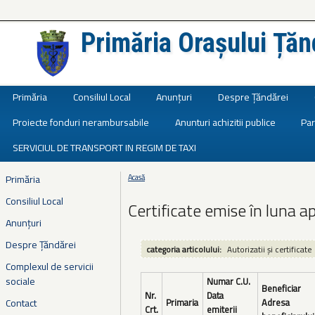
Primăria Orașului Țăn
Județul Ialomița
Primăria
Consiliul Local
Anunțuri
Despre Țăndărei
Proiecte fonduri nerambursabile
Anunturi achizitii publice
Par
SERVICIUL DE TRANSPORT IN REGIM DE TAXI
Primăria
Acasă
Eşti aici
Consiliul Local
Certificate emise în luna ap
Anunțuri
Despre Țăndărei
categoria articolului:
Autorizatii și certificate
Complexul de servicii
sociale
Numar C.U.
Beneficiar
Nr.
Data
Contact
Primaria
Adresa
Crt.
emiterii