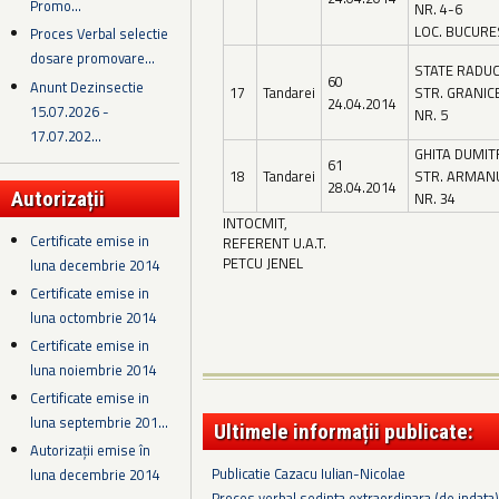
Promo...
NR. 4-6
LOC. BUCURE
Proces Verbal selectie
dosare promovare...
STATE RADU
60
Anunt Dezinsectie
17
Tandarei
STR. GRANIC
24.04.2014
15.07.2026 -
NR. 5
17.07.202...
GHITA DUMIT
61
18
Tandarei
STR. ARMAN
28.04.2014
Autorizații
NR. 34
INTOCMIT,
Certificate emise in
REFERENT U.A.T.
PETCU JENEL
luna decembrie 2014
Certificate emise in
luna octombrie 2014
Certificate emise in
luna noiembrie 2014
Certificate emise in
luna septembrie 201...
Ultimele informații publicate:
Autorizații emise în
Publicatie Cazacu Iulian-Nicolae
luna decembrie 2014
Proces verbal sedinta extraordinara (de indata