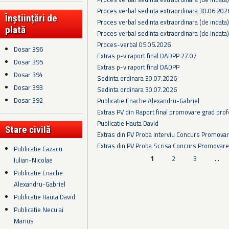
Proces verbal sedinta extraordinara 30.06.202
Înștiințări de
Proces verbal sedinta extraordinara (de indata
plată
Proces verbal sedinta extraordinara (de indata
Proces-verbal 05.05.2026
Dosar 396
Extras p-v raport final DADPP 27.07
Dosar 395
Extras p-v raport final DADPP
Dosar 394
Sedinta ordinara 30.07.2026
Dosar 393
Sedinta ordinara 30.07.2026
Dosar 392
Publicatie Enache Alexandru-Gabriel
Extras PV din Raport final promovare grad prof
Publicatie Hauta David
Stare civilă
Extras din PV Proba Interviu Concurs Promova
Extras din PV Proba Scrisa Concurs Promovare
Publicatie Cazacu
Pagini
1
2
3
…
Iulian-Nicolae
Publicatie Enache
Alexandru-Gabriel
Publicatie Hauta David
Publicatie Neculai
Marius