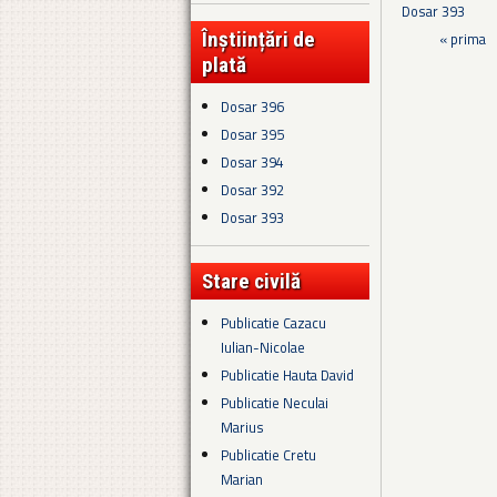
Dosar 393
Înștiințări de
Pagini
« prima
plată
Dosar 396
Dosar 395
Dosar 394
Dosar 392
Dosar 393
Stare civilă
Publicatie Cazacu
Iulian-Nicolae
Publicatie Hauta David
Publicatie Neculai
Marius
Publicatie Cretu
Marian