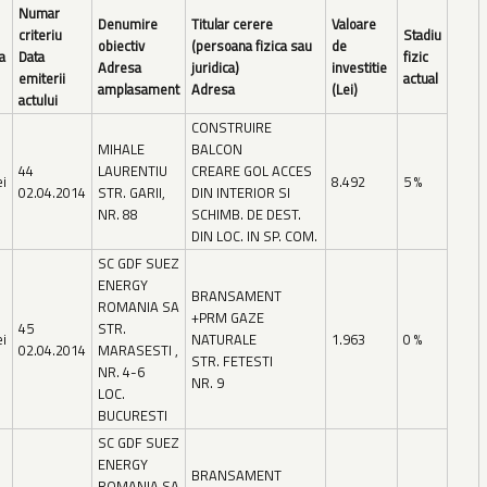
Numar
Denumire
Titular cerere
Valoare
criteriu
Stadiu
obiectiv
(persoana fizica sau
de
a
Data
fizic
Adresa
juridica)
investitie
emiterii
actual
amplasament
Adresa
(Lei)
actului
CONSTRUIRE
MIHALE
BALCON
44
LAURENTIU
CREARE GOL ACCES
ei
8.492
5 %
02.04.2014
STR. GARII,
DIN INTERIOR SI
NR. 88
SCHIMB. DE DEST.
DIN LOC. IN SP. COM.
SC GDF SUEZ
ENERGY
BRANSAMENT
ROMANIA SA
+PRM GAZE
45
STR.
ei
NATURALE
1.963
0 %
02.04.2014
MARASESTI ,
STR. FETESTI
NR. 4-6
NR. 9
LOC.
BUCURESTI
SC GDF SUEZ
ENERGY
BRANSAMENT
ROMANIA SA