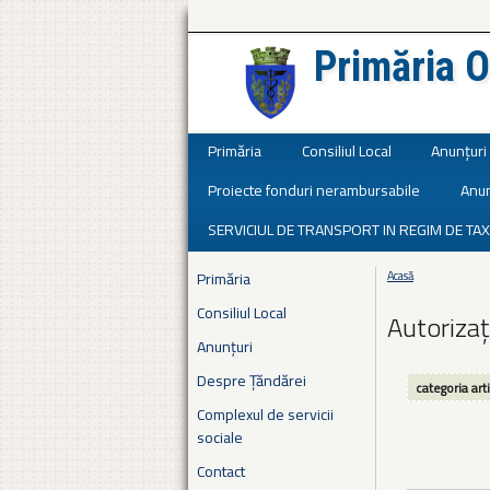
Primăria O
Județul Ialomița
Primăria
Consiliul Local
Anunțuri
Proiecte fonduri nerambursabile
Anun
SERVICIUL DE TRANSPORT IN REGIM DE TAX
Primăria
Acasă
Eşti aici
Consiliul Local
Autorizaț
Anunțuri
Despre Țăndărei
categoria art
Complexul de servicii
sociale
Contact