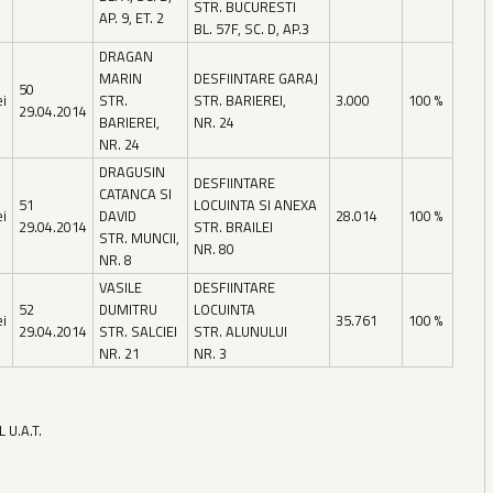
STR. BUCURESTI
AP. 9, ET. 2
BL. 57F, SC. D, AP.3
DRAGAN
MARIN
DESFIINTARE GARAJ
50
ei
STR.
STR. BARIEREI,
3.000
100 %
29.04.2014
BARIEREI,
NR. 24
NR. 24
DRAGUSIN
DESFIINTARE
CATANCA SI
51
LOCUINTA SI ANEXA
ei
DAVID
28.014
100 %
29.04.2014
STR. BRAILEI
STR. MUNCII,
NR. 80
NR. 8
VASILE
DESFIINTARE
52
DUMITRU
LOCUINTA
ei
35.761
100 %
29.04.2014
STR. SALCIEI
STR. ALUNULUI
NR. 21
NR. 3
U.A.T.