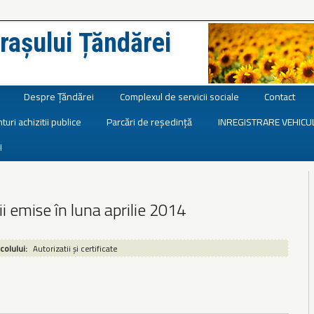
rașului Țăndărei
Despre Țăndărei
Complexul de servicii sociale
Contact
turi achizitii publice
Parcări de reședință
INREGISTRARE VEHICU
I
ii emise în luna aprilie 2014
icolului:
Autorizatii și certificate