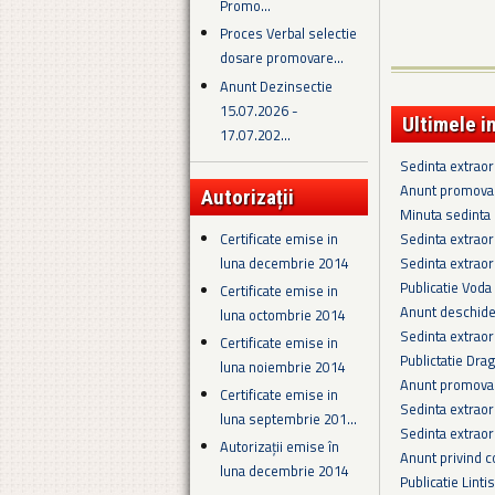
Promo...
Proces Verbal selectie
dosare promovare...
Anunt Dezinsectie
15.07.2026 -
Ultimele i
17.07.202...
Sedinta extrao
Anunt promova
Autorizații
Minuta sedinta 
Certificate emise in
Sedinta extrao
luna decembrie 2014
Sedinta extrao
Publicatie Voda
Certificate emise in
Anunt deschider
luna octombrie 2014
Sedinta extraor
Certificate emise in
Publictatie Dra
luna noiembrie 2014
Anunt promovar
Certificate emise in
Sedinta extraor
luna septembrie 201...
Sedinta extraor
Autorizații emise în
Anunt privind c
luna decembrie 2014
Publicatie Linti