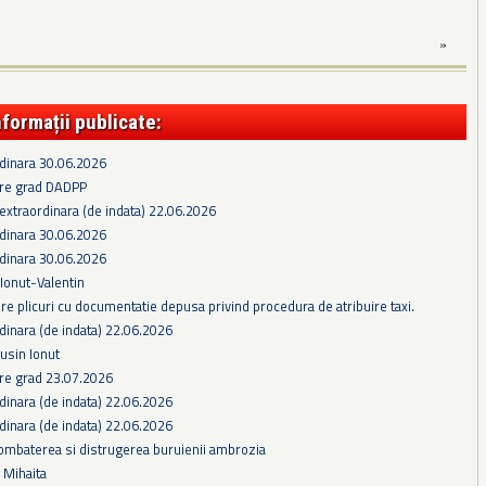
»
nformații publicate:
rdinara 30.06.2026
re grad DADPP
extraordinara (de indata) 22.06.2026
rdinara 30.06.2026
rdinara 30.06.2026
 Ionut-Valentin
e plicuri cu documentatie depusa privind procedura de atribuire taxi.
dinara (de indata) 22.06.2026
gusin Ionut
e grad 23.07.2026
dinara (de indata) 22.06.2026
dinara (de indata) 22.06.2026
ombaterea si distrugerea buruienii ambrozia
s Mihaita