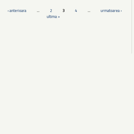
‹ anterioara
…
2
3
4
…
urmatoarea ›
ultima »