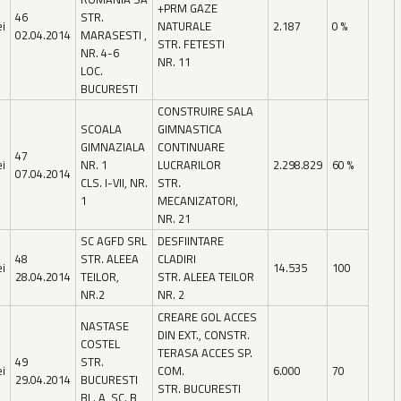
+PRM GAZE
46
STR.
ei
NATURALE
2.187
0 %
02.04.2014
MARASESTI ,
STR. FETESTI
NR. 4-6
NR. 11
LOC.
BUCURESTI
CONSTRUIRE SALA
SCOALA
GIMNASTICA
GIMNAZIALA
CONTINUARE
47
ei
NR. 1
LUCRARILOR
2.298.829
60 %
07.04.2014
CLS. I-VII, NR.
STR.
1
MECANIZATORI,
NR. 21
SC AGFD SRL
DESFIINTARE
48
STR. ALEEA
CLADIRI
ei
14.535
100
28.04.2014
TEILOR,
STR. ALEEA TEILOR
NR.2
NR. 2
CREARE GOL ACCES
NASTASE
DIN EXT., CONSTR.
COSTEL
TERASA ACCES SP.
49
STR.
ei
COM.
6.000
70
29.04.2014
BUCURESTI
STR. BUCURESTI
BL. A, SC. B,