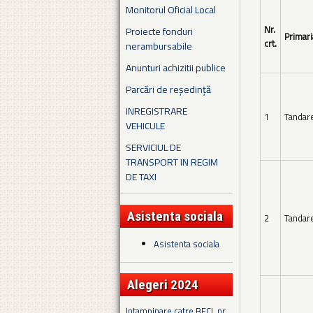
Monitorul Oficial Local
Nr.
Proiecte fonduri
Primari
crt.
nerambursabile
Anunturi achizitii publice
Parcări de reședință
INREGISTRARE
1
Tandar
VEHICULE
SERVICIUL DE
TRANSPORT IN REGIM
DE TAXI
Asistenta sociala
2
Tandar
Asistenta sociala
Alegeri 2024
Intampinare catre BECL nr.