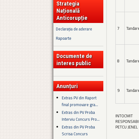
Strategia
Națională
Anticorupție
7
Tandar
Declarația de aderare
Rapoarte
Documente de
8
Tandar
interes public
Anunțuri
9
Tandar
Extras PV din Raport
final promovare gra...
Extras din PV Proba
INTOCMIT
Interviu Concurs Pro...
RESPONSABIL 
Extras din PV Proba
PETCU JENEL
Scrisa Concurs