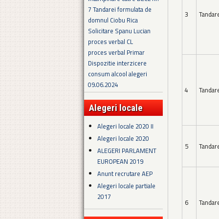
7 Tandarei formulata de
3
Tandar
domnul Ciobu Rica
Solicitare Spanu Lucian
proces verbal CL
proces verbal Primar
Dispozitie interzicere
consum alcool alegeri
09.06.2024
4
Tandar
Alegeri locale
Alegeri locale 2020 II
Alegeri locale 2020
5
Tandar
ALEGERI PARLAMENT
EUROPEAN 2019
Anunt recrutare AEP
Alegeri locale partiale
2017
6
Tandar