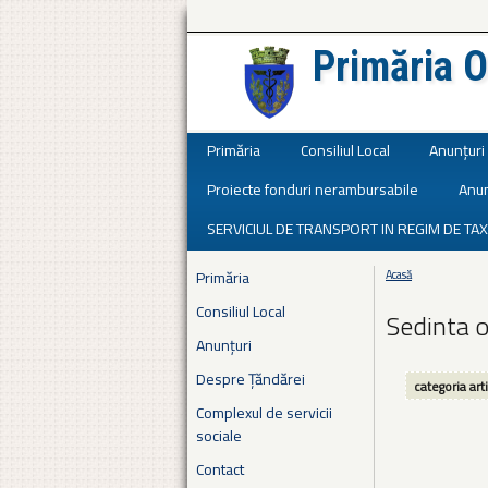
Primăria O
Județul Ialomița
Primăria
Consiliul Local
Anunțuri
Proiecte fonduri nerambursabile
Anun
SERVICIUL DE TRANSPORT IN REGIM DE TAX
Primăria
Acasă
Eşti aici
Consiliul Local
Sedinta 
Anunțuri
Despre Țăndărei
categoria art
Complexul de servicii
sociale
Contact