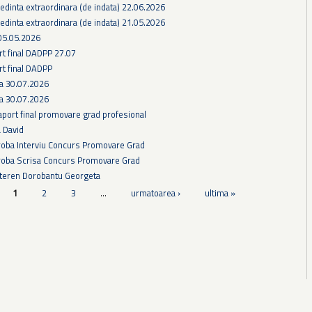
edinta extraordinara (de indata) 22.06.2026
edinta extraordinara (de indata) 21.05.2026
05.05.2026
rt final DADPP 27.07
rt final DADPP
ra 30.07.2026
ra 30.07.2026
aport final promovare grad profesional
a David
Proba Interviu Concurs Promovare Grad
Proba Scrisa Concurs Promovare Grad
 teren Dorobantu Georgeta
1
2
3
…
urmatoarea ›
ultima »