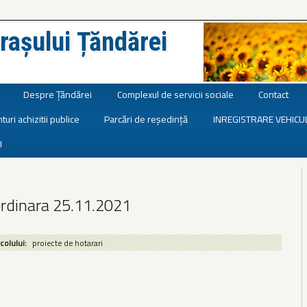
rașului Țăndărei
Despre Țăndărei
Complexul de servicii sociale
Contact
turi achizitii publice
Parcări de reședință
INREGISTRARE VEHICU
I
ordinara 25.11.2021
icolului:
proiecte de hotarari