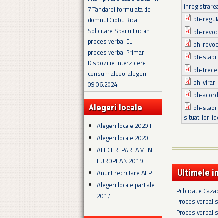
inregistrare
7 Tandarei formulata de
ph-regul
domnul Ciobu Rica
Solicitare Spanu Lucian
ph-revoc
proces verbal CL
ph-revoc
proces verbal Primar
ph-stabi
Dispozitie interzicere
ph-trecer
consum alcool alegeri
ph-virari
09.06.2024
ph-acorda
Alegeri locale
ph-stabil
situatiilor-id
Alegeri locale 2020 II
Alegeri locale 2020
ALEGERI PARLAMENT
EUROPEAN 2019
Ultimele i
Anunt recrutare AEP
Alegeri locale partiale
Publicatie Caza
2017
Proces verbal s
Proces verbal s