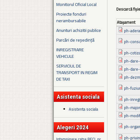
Monitorul Oficial Local
Descarcă fiși
Proiecte fonduri
nerambursabile
Ataşament
Anunturi achizitii publice
ph-adera
Parcări de reședință
ph-consu
INREGISTRARE
ph-cotiz
VEHICULE
ph-dare-
SERVICIUL DE
ph-dare-i
TRANSPORT IN REGIM
ph-dezm
DE TAXI
ph-fuziu
Asistenta sociala
ph-inreg
ph-majora
Asistenta sociala
ph-modif
ph-organ
Alegeri 2024
ph-privi
Intampinare catre BECL nr.