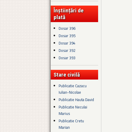
Înștiințări de
plată
Dosar 396
Dosar 395
Dosar 394
Dosar 392
Dosar 393
Stare civilă
Publicatie Cazacu
Iulian-Nicolae
Publicatie Hauta David
Publicatie Neculai
Marius
Publicatie Cretu
Marian