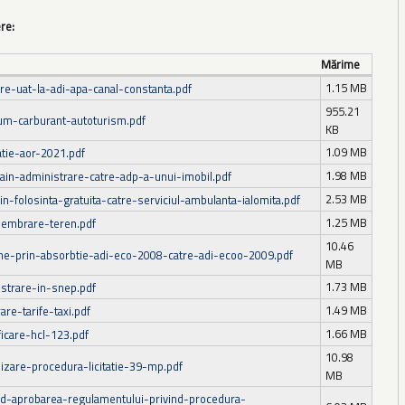
ere:
Mărime
1.15 MB
re-uat-la-adi-apa-canal-constanta.pdf
955.21
m-carburant-autoturism.pdf
KB
1.09 MB
atie-aor-2021.pdf
1.98 MB
ain-administrare-catre-adp-a-unui-imobil.pdf
2.53 MB
n-folosinta-gratuita-catre-serviciul-ambulanta-ialomita.pdf
1.25 MB
embrare-teren.pdf
10.46
ne-prin-absorbtie-adi-eco-2008-catre-adi-ecoo-2009.pdf
MB
1.73 MB
istrare-in-snep.pdf
1.49 MB
re-tarife-taxi.pdf
1.66 MB
icare-hcl-123.pdf
10.98
izare-procedura-licitatie-39-mp.pdf
MB
nd-aprobarea-regulamentului-privind-procedura-