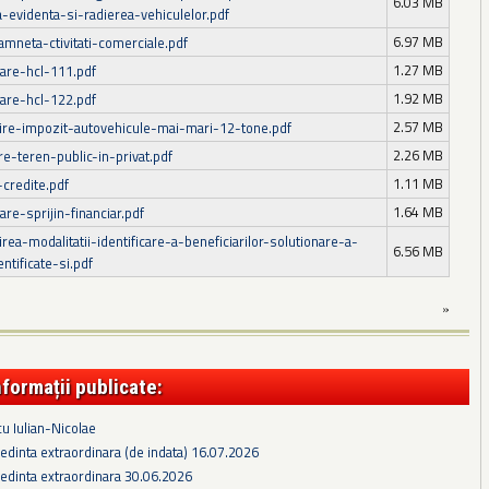
6.03 MB
a-evidenta-si-radierea-vehiculelor.pdf
6.97 MB
amneta-ctivitati-comerciale.pdf
1.27 MB
are-hcl-111.pdf
1.92 MB
are-hcl-122.pdf
2.57 MB
lire-impozit-autovehicule-mai-mari-12-tone.pdf
2.26 MB
e-teren-public-in-privat.pdf
1.11 MB
-credite.pdf
1.64 MB
re-sprijin-financiar.pdf
irea-modalitatii-identificare-a-beneficiarilor-solutionare-a-
6.56 MB
entificate-si.pdf
»
nformații publicate:
cu Iulian-Nicolae
edinta extraordinara (de indata) 16.07.2026
edinta extraordinara 30.06.2026