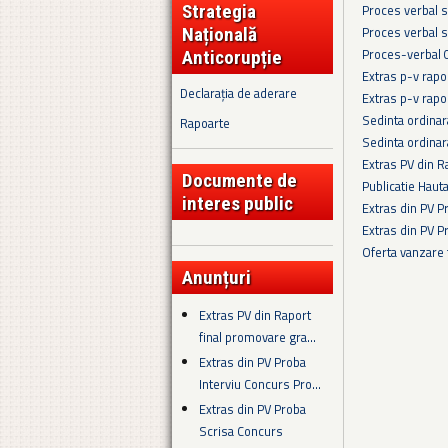
Proces verbal s
Strategia
Proces verbal s
Națională
Proces-verbal 
Anticorupție
Extras p-v rapo
Declarația de aderare
Extras p-v rapo
Sedinta ordina
Rapoarte
Sedinta ordina
Extras PV din R
Documente de
Publicatie Haut
interes public
Extras din PV 
Extras din PV 
Oferta vanzare
Anunțuri
Pagini
Extras PV din Raport
final promovare gra...
Extras din PV Proba
Interviu Concurs Pro...
Extras din PV Proba
Scrisa Concurs