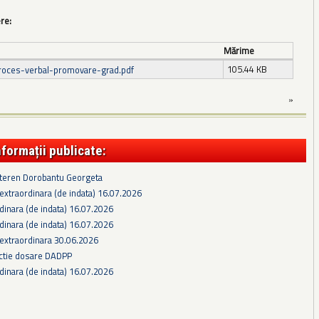
ere:
Mărime
105.44 KB
roces-verbal-promovare-grad.pdf
»
nformații publicate:
 teren Dorobantu Georgeta
extraordinara (de indata) 16.07.2026
dinara (de indata) 16.07.2026
dinara (de indata) 16.07.2026
 extraordinara 30.06.2026
ectie dosare DADPP
dinara (de indata) 16.07.2026