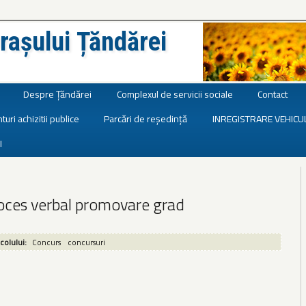
rașului Țăndărei
Despre Țăndărei
Complexul de servicii sociale
Contact
turi achizitii publice
Parcări de reședință
INREGISTRARE VEHICU
I
oces verbal promovare grad
icolului:
Concurs
concursuri