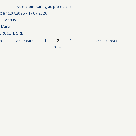
selectie dosare promovare grad profesional
tie 15.07.2026 - 17.07.2026
lai Marius
u Marian
AGROCETE SRL
ma
‹ anterioara
1
2
3
…
urmatoarea ›
ultima »