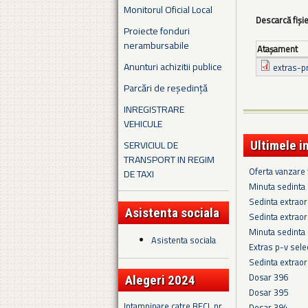
Monitorul Oficial Local
Descarcă fiși
Proiecte fonduri
nerambursabile
Ataşament
Anunturi achizitii publice
extras-p
Parcări de reședință
INREGISTRARE
VEHICULE
SERVICIUL DE
Ultimele i
TRANSPORT IN REGIM
Oferta vanzare
DE TAXI
Minuta sedinta 
Sedinta extraor
Asistenta sociala
Sedinta extraor
Minuta sedinta
Asistenta sociala
Extras p-v sel
Sedinta extraor
Dosar 396
Alegeri 2024
Dosar 395
Intampinare catre BECL nr.
Dosar 394