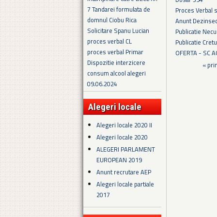
7 Tandarei formulata de
Proces Verbal 
domnul Ciobu Rica
Anunt Dezinsec
Solicitare Spanu Lucian
Publicatie Necu
proces verbal CL
Publicatie Cret
proces verbal Primar
OFERTA - SC 
Dispozitie interzicere
Pagini
« pri
consum alcool alegeri
09.06.2024
Alegeri locale
Alegeri locale 2020 II
Alegeri locale 2020
ALEGERI PARLAMENT
EUROPEAN 2019
Anunt recrutare AEP
Alegeri locale partiale
2017