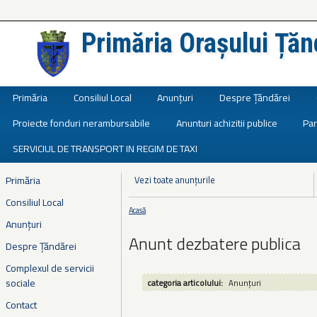
Primăria Orașului Țăn
Județul Ialomița
Primăria
Consiliul Local
Anunțuri
Despre Țăndărei
Proiecte fonduri nerambursabile
Anunturi achizitii publice
Par
SERVICIUL DE TRANSPORT IN REGIM DE TAXI
Primăria
Vezi toate anunțurile
Consiliul Local
Acasă
Eşti aici
Anunțuri
Anunt dezbatere publica
Despre Țăndărei
Complexul de servicii
sociale
categoria articolului:
Anunțuri
Contact