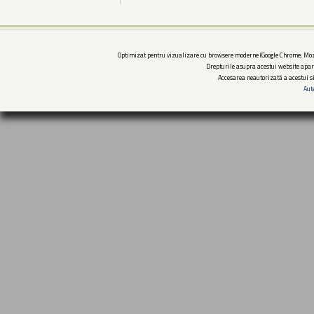
Optimizat pentru vizualizare cu browsere moderne (Google Chrome, Mozi
Drepturile asupra acestui website apar
Accesarea neautorizată a acestui si
Aut