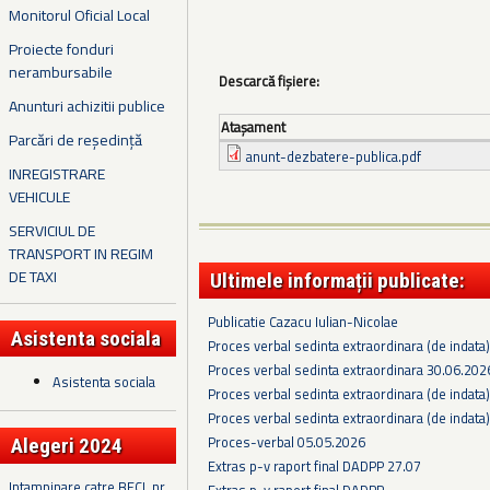
Monitorul Oficial Local
Proiecte fonduri
nerambursabile
Descarcă fișiere:
Anunturi achizitii publice
Ataşament
Parcări de reședință
anunt-dezbatere-publica.pdf
INREGISTRARE
VEHICULE
SERVICIUL DE
TRANSPORT IN REGIM
DE TAXI
Ultimele informații publicate:
Publicatie Cazacu Iulian-Nicolae
Asistenta sociala
Proces verbal sedinta extraordinara (de indata
Proces verbal sedinta extraordinara 30.06.202
Asistenta sociala
Proces verbal sedinta extraordinara (de indata
Proces verbal sedinta extraordinara (de indata
Proces-verbal 05.05.2026
Alegeri 2024
Extras p-v raport final DADPP 27.07
Intampinare catre BECL nr.
Extras p-v raport final DADPP