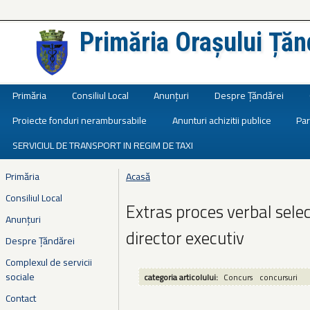
Primăria Orașului Țăn
Județul Ialomița
Primăria
Consiliul Local
Anunțuri
Despre Țăndărei
Proiecte fonduri nerambursabile
Anunturi achizitii publice
Par
SERVICIUL DE TRANSPORT IN REGIM DE TAXI
Primăria
Acasă
Eşti aici
Consiliul Local
Extras proces verbal sele
Anunțuri
director executiv
Despre Țăndărei
Complexul de servicii
sociale
categoria articolului:
Concurs
concursuri
Contact