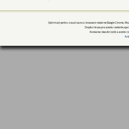
Optimizat pentru vizualizare cu browsere moderne (Google Chrome, Mozi
Drepturile asupra acestui website apar
Accesarea neautorizată a acestui si
Aut