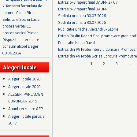
Extras p-v raport final DADPP 27.07
7 Tandarei formulata de
Extras p-v raport final DADPP
domnul Ciobu Rica
Sedinta ordinara 30.07.2026
Solicitare Spanu Lucian
Sedinta ordinara 30.07.2026
proces verbal CL
Publicatie Enache Alexandru-Gabriel
proces verbal Primar
Extras PV din Raport final promovare grad prof
Dispozitie interzicere
Publicatie Hauta David
consum alcool alegeri
Extras din PV Proba Interviu Concurs Promova
09.06.2024
Extras din PV Proba Scrisa Concurs Promovare
Pagini
1
2
3
…
Alegeri locale
Alegeri locale 2020 II
Alegeri locale 2020
ALEGERI PARLAMENT
EUROPEAN 2019
Anunt recrutare AEP
Alegeri locale partiale
2017