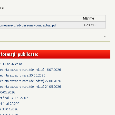
ere:
Mărime
629.71 KB
omovare-grad-personal-contractual.pdf
»
nformații publicate:
cu Iulian-Nicolae
edinta extraordinara (de indata) 16.07.2026
edinta extraordinara 30.06.2026
edinta extraordinara (de indata) 22.06.2026
edinta extraordinara (de indata) 21.05.2026
05.05.2026
rt final DADPP 27.07
rt final DADPP
ra 30.07.2026
ra 30.07.2026