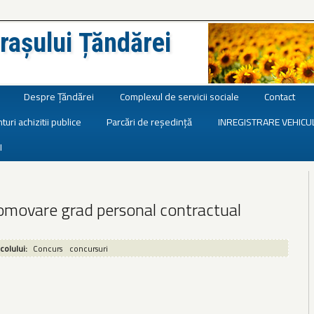
rașului Țăndărei
Despre Țăndărei
Complexul de servicii sociale
Contact
turi achizitii publice
Parcări de reședință
INREGISTRARE VEHICU
I
omovare grad personal contractual
icolului:
Concurs
concursuri