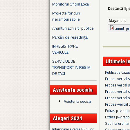
Monitorul Oficial Local
Descarcă fiși
Proiecte fonduri
nerambursabile
Ataşament
Anunturi achizitii publice
anunt-pr
Parcări de reședință
INREGISTRARE
VEHICULE
SERVICIUL DE
Ultimele i
TRANSPORT IN REGIM
Publicatie Caza
DE TAXI
Proces verbal s
Proces verbal s
Asistenta sociala
Proces verbal s
Proces verbal s
Asistenta sociala
Proces-verbal 
Extras p-v rapo
Extras p-v rapo
Alegeri 2024
Sedinta ordina
Intampinare catre BECL nr.
Sedinta ordina