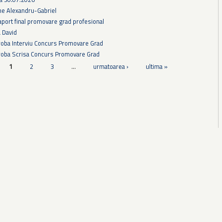
he Alexandru-Gabriel
aport final promovare grad profesional
a David
Proba Interviu Concurs Promovare Grad
Proba Scrisa Concurs Promovare Grad
1
2
3
…
urmatoarea ›
ultima »