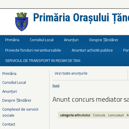
Primăria Orașului Țăn
Județul Ialomița
Primăria
Consiliul Local
Anunțuri
Despre Țăndărei
Proiecte fonduri nerambursabile
Anunturi achizitii publice
Par
SERVICIUL DE TRANSPORT IN REGIM DE TAXI
Primăria
Vezi toate anunțurile
Consiliul Local
Acasă
Eşti aici
Anunțuri
Anunt concurs mediator sa
Despre Țăndărei
Complexul de servicii
sociale
categoria articolului:
Concurs
concursuri
A
Contact