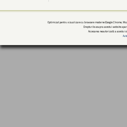
Optimizat pentru vizualizare cu browsere moderne (Google Chrome, Mozi
Drepturile asupra acestui website apar
Accesarea neautorizată a acestui si
Aut