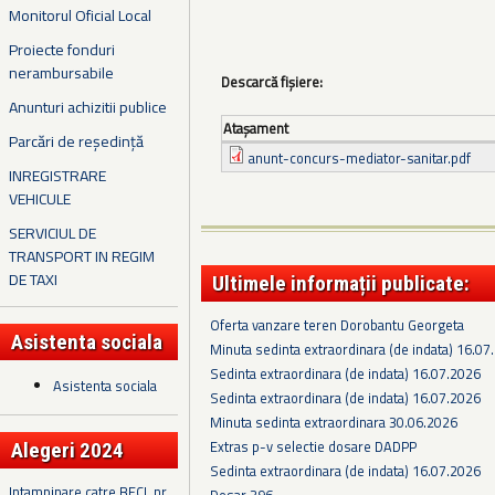
Monitorul Oficial Local
Proiecte fonduri
nerambursabile
Descarcă fișiere:
Anunturi achizitii publice
Ataşament
Parcări de reședință
anunt-concurs-mediator-sanitar.pdf
INREGISTRARE
VEHICULE
SERVICIUL DE
TRANSPORT IN REGIM
DE TAXI
Ultimele informații publicate:
Oferta vanzare teren Dorobantu Georgeta
Asistenta sociala
Minuta sedinta extraordinara (de indata) 16.07
Sedinta extraordinara (de indata) 16.07.2026
Asistenta sociala
Sedinta extraordinara (de indata) 16.07.2026
Minuta sedinta extraordinara 30.06.2026
Extras p-v selectie dosare DADPP
Alegeri 2024
Sedinta extraordinara (de indata) 16.07.2026
Intampinare catre BECL nr.
Dosar 396