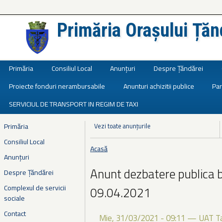
Primăria Orașului Țăn
Județul Ialomița
Primăria
Consiliul Local
Anunțuri
Despre Țăndărei
Proiecte fonduri nerambursabile
Anunturi achizitii publice
Par
SERVICIUL DE TRANSPORT IN REGIM DE TAXI
Primăria
Vezi toate anunțurile
Consiliul Local
Acasă
Eşti aici
Anunțuri
Anunt dezbatere publica 
Despre Țăndărei
Complexul de servicii
09.04.2021
sociale
Contact
Mie, 31/03/2021 - 09:11
—
UAT T