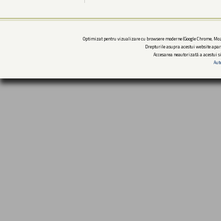
Optimizat pentru vizualizare cu browsere moderne (Google Chrome, Mozi
Drepturile asupra acestui website apar
Accesarea neautorizată a acestui si
Aut