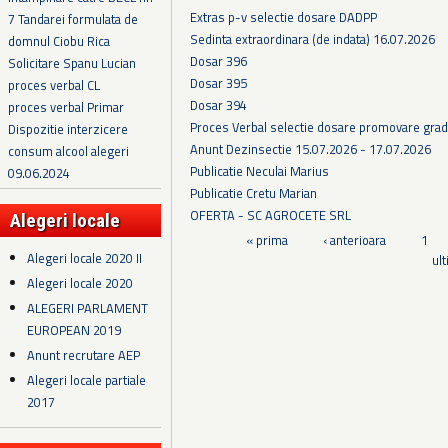
Extras p-v selectie dosare DADPP
7 Tandarei formulata de
Sedinta extraordinara (de indata) 16.07.2026
domnul Ciobu Rica
Dosar 396
Solicitare Spanu Lucian
Dosar 395
proces verbal CL
Dosar 394
proces verbal Primar
Proces Verbal selectie dosare promovare grad
Dispozitie interzicere
Anunt Dezinsectie 15.07.2026 - 17.07.2026
consum alcool alegeri
Publicatie Neculai Marius
09.06.2024
Publicatie Cretu Marian
OFERTA - SC AGROCETE SRL
Alegeri locale
Pagini
« prima
‹ anterioara
1
Alegeri locale 2020 II
ul
Alegeri locale 2020
ALEGERI PARLAMENT
EUROPEAN 2019
Anunt recrutare AEP
Alegeri locale partiale
2017