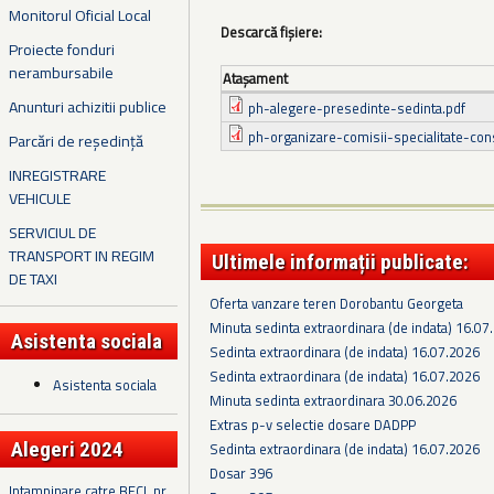
Monitorul Oficial Local
Descarcă fișiere:
Proiecte fonduri
nerambursabile
Ataşament
Anunturi achizitii publice
ph-alegere-presedinte-sedinta.pdf
ph-organizare-comisii-specialitate-consi
Parcări de reședință
INREGISTRARE
VEHICULE
SERVICIUL DE
TRANSPORT IN REGIM
Ultimele informații publicate:
DE TAXI
Oferta vanzare teren Dorobantu Georgeta
Minuta sedinta extraordinara (de indata) 16.07
Asistenta sociala
Sedinta extraordinara (de indata) 16.07.2026
Sedinta extraordinara (de indata) 16.07.2026
Asistenta sociala
Minuta sedinta extraordinara 30.06.2026
Extras p-v selectie dosare DADPP
Alegeri 2024
Sedinta extraordinara (de indata) 16.07.2026
Dosar 396
Intampinare catre BECL nr.