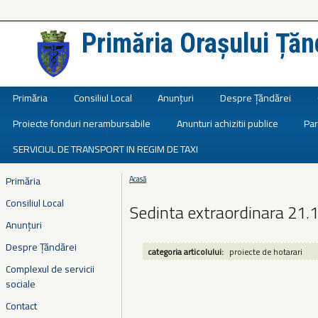
Primăria Orașului Țăn
Județul Ialomița
Primăria
Consiliul Local
Anunțuri
Despre Țăndărei
Proiecte fonduri nerambursabile
Anunturi achizitii publice
Par
SERVICIUL DE TRANSPORT IN REGIM DE TAXI
Primăria
Acasă
Eşti aici
Consiliul Local
Sedinta extraordinara 21.
Anunțuri
Despre Țăndărei
categoria articolului:
proiecte de hotarari
Complexul de servicii
sociale
Contact