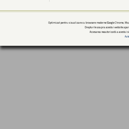
Optimizat pentru vizualizare cu browsere moderne (Google Chrome, Mozi
Drepturile asupra acestui website apar
Accesarea neautorizată a acestui si
Aut