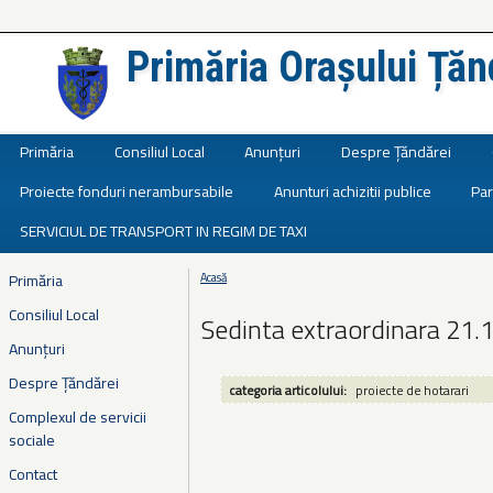
Primăria Orașului Țăn
Județul Ialomița
Primăria
Consiliul Local
Anunțuri
Despre Țăndărei
Proiecte fonduri nerambursabile
Anunturi achizitii publice
Par
SERVICIUL DE TRANSPORT IN REGIM DE TAXI
Primăria
Acasă
Eşti aici
Consiliul Local
Sedinta extraordinara 21.
Anunțuri
Despre Țăndărei
categoria articolului:
proiecte de hotarari
Complexul de servicii
sociale
Contact