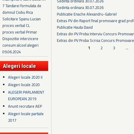
Sedinta ordinara 30.07.2026
7 Tandarei formulata de
Sedinta ordinara 30.07.2026
domnul Ciobu Rica
Publicatie Enache Alexandru-Gabriel
Solicitare Spanu Lucian
Extras PV din Raport final promovare grad prof
proces verbal CL
Publicatie Hauta David
proces verbal Primar
Extras din PV Proba Interviu Concurs Promova
Dispozitie interzicere
Extras din PV Proba Scrisa Concurs Promovare
consum alcool alegeri
Pagini
1
2
3
…
09.06.2024
Alegeri locale
Alegeri locale 2020 II
Alegeri locale 2020
ALEGERI PARLAMENT
EUROPEAN 2019
Anunt recrutare AEP
Alegeri locale partiale
2017