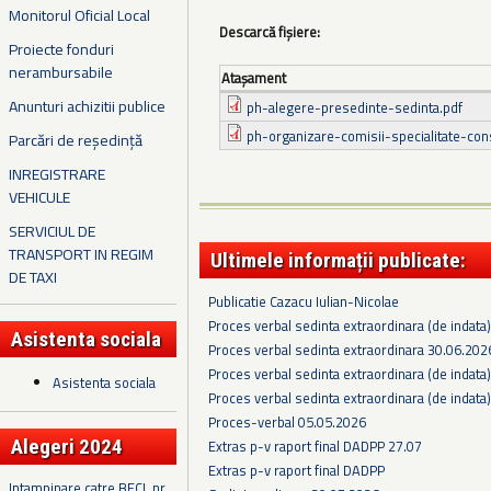
Monitorul Oficial Local
Descarcă fișiere:
Proiecte fonduri
nerambursabile
Ataşament
Anunturi achizitii publice
ph-alegere-presedinte-sedinta.pdf
ph-organizare-comisii-specialitate-consi
Parcări de reședință
INREGISTRARE
VEHICULE
SERVICIUL DE
TRANSPORT IN REGIM
Ultimele informații publicate:
DE TAXI
Publicatie Cazacu Iulian-Nicolae
Proces verbal sedinta extraordinara (de indata
Asistenta sociala
Proces verbal sedinta extraordinara 30.06.202
Proces verbal sedinta extraordinara (de indata
Asistenta sociala
Proces verbal sedinta extraordinara (de indata
Proces-verbal 05.05.2026
Alegeri 2024
Extras p-v raport final DADPP 27.07
Extras p-v raport final DADPP
Intampinare catre BECL nr.