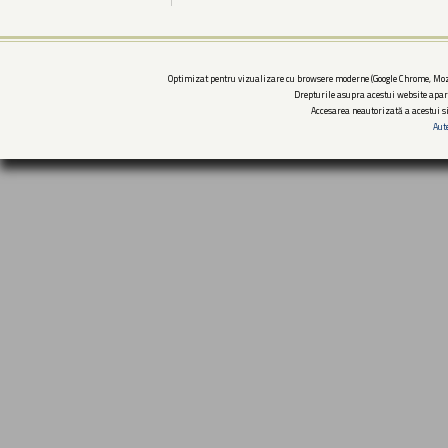
Optimizat pentru vizualizare cu browsere moderne (Google Chrome, Mozi
Drepturile asupra acestui website apar
Accesarea neautorizată a acestui si
Aut