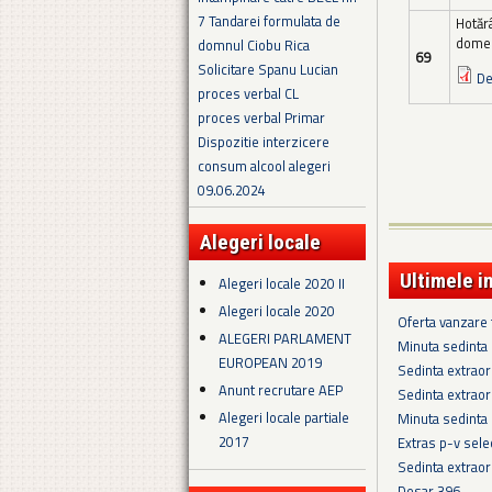
7 Tandarei formulata de
Hotăr
domeni
domnul Ciobu Rica
69
Solicitare Spanu Lucian
De
proces verbal CL
proces verbal Primar
Dispozitie interzicere
consum alcool alegeri
09.06.2024
Alegeri locale
Ultimele i
Alegeri locale 2020 II
Alegeri locale 2020
Oferta vanzare
ALEGERI PARLAMENT
Minuta sedinta 
EUROPEAN 2019
Sedinta extraor
Anunt recrutare AEP
Sedinta extraor
Alegeri locale partiale
Minuta sedinta
2017
Extras p-v sel
Sedinta extraor
Dosar 396