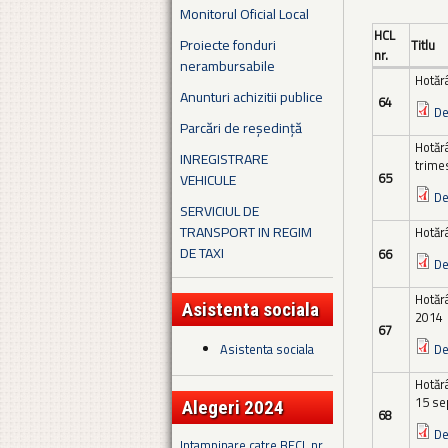
Monitorul Oficial Local
HCL
Proiecte fonduri
Titlu
nr.
nerambursabile
Hotărâ
Anunturi achizitii publice
64
De
Parcări de reședință
Hotăr
INREGISTRARE
trimes
65
VEHICULE
De
SERVICIUL DE
TRANSPORT IN REGIM
Hotărâ
DE TAXI
66
De
Hotărâ
Asistenta sociala
2014
67
Asistenta sociala
De
Hotărâ
15 se
Alegeri 2024
68
De
Intampinare catre BECL nr.