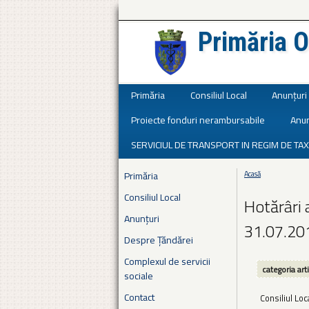
Primăria O
Județul Ialomița
Primăria
Consiliul Local
Anunțuri
Proiecte fonduri nerambursabile
Anun
SERVICIUL DE TRANSPORT IN REGIM DE TAX
Primăria
Acasă
Eşti aici
Consiliul Local
Hotărâri 
Anunțuri
31.07.20
Despre Țăndărei
Complexul de servicii
categoria art
sociale
Contact
Consiliul Loc