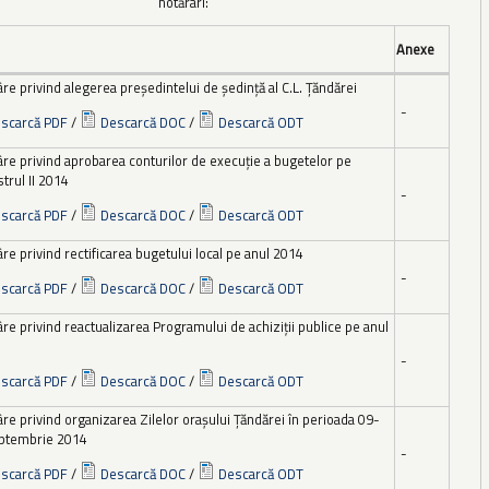
hotărâri:
Anexe
re privind alegerea președintelui de ședință al C.L. Țăndărei
-
scarcă PDF
/
Descarcă DOC
/
Descarcă ODT
âre privind aprobarea conturilor de execuţie a bugetelor pe
trul II 2014
-
scarcă PDF
/
Descarcă DOC
/
Descarcă ODT
re privind rectificarea bugetului local pe anul 2014
-
scarcă PDF
/
Descarcă DOC
/
Descarcă ODT
re privind reactualizarea Programului de achiziţii publice pe anul
-
scarcă PDF
/
Descarcă DOC
/
Descarcă ODT
re privind organizarea Zilelor oraşului Ţăndărei în perioada 09-
ptembrie 2014
-
scarcă PDF
/
Descarcă DOC
/
Descarcă ODT