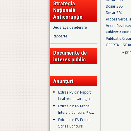
Strategia
Dosar 395
Națională
Dosar 394
Anticorupție
Proces Verbal 
Anunt Dezinsec
Declarația de aderare
Publicatie Necu
Rapoarte
Publicatie Cret
OFERTA - SC 
Documente de
Pagini
« pri
interes public
Anunțuri
Extras PV din Raport
final promovare gra...
Extras din PV Proba
Interviu Concurs Pro...
Extras din PV Proba
Scrisa Concurs