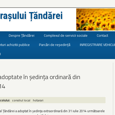
rașului Țăndărei
Despre Țăndărei
Complexul de servicii sociale
Contact
turi achizitii publice
Parcări de reședință
INREGISTRARE VEHICU
I
adoptate în ședința ordinară din
14
icolului:
consiliul local
hotarari
al Țăndărei a adoptat în ședința extraordinară din 31 iulie 2014 următoarele