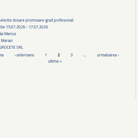
selectie dosare promovare grad profesional
tie 15.07.2026 - 17.07.2026
lai Marius
u Marian
AGROCETE SRL
ma
‹ anterioara
1
2
3
…
urmatoarea ›
ultima »