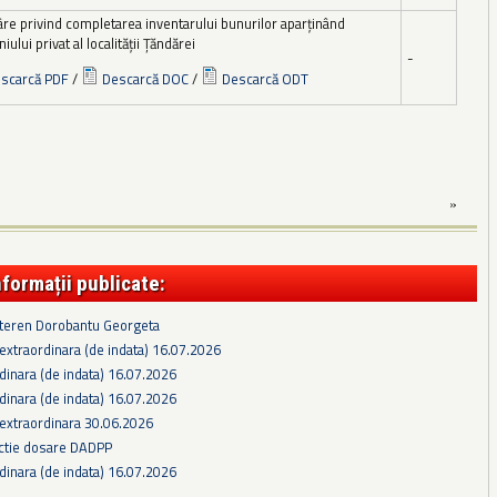
âre privind completarea inventarului bunurilor aparţinând
ului privat al localităţii Țăndărei
-
scarcă PDF
/
Descarcă DOC
/
Descarcă ODT
»
nformații publicate:
 teren Dorobantu Georgeta
extraordinara (de indata) 16.07.2026
dinara (de indata) 16.07.2026
dinara (de indata) 16.07.2026
 extraordinara 30.06.2026
ectie dosare DADPP
dinara (de indata) 16.07.2026