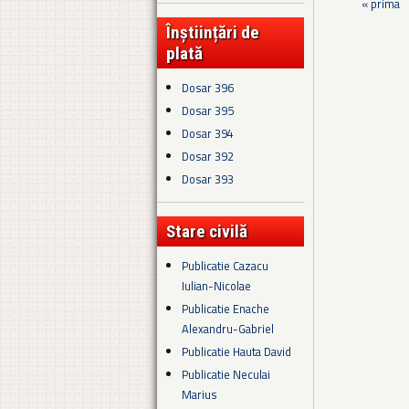
Pagini
« prima
Înștiințări de
plată
Dosar 396
Dosar 395
Dosar 394
Dosar 392
Dosar 393
Stare civilă
Publicatie Cazacu
Iulian-Nicolae
Publicatie Enache
Alexandru-Gabriel
Publicatie Hauta David
Publicatie Neculai
Marius