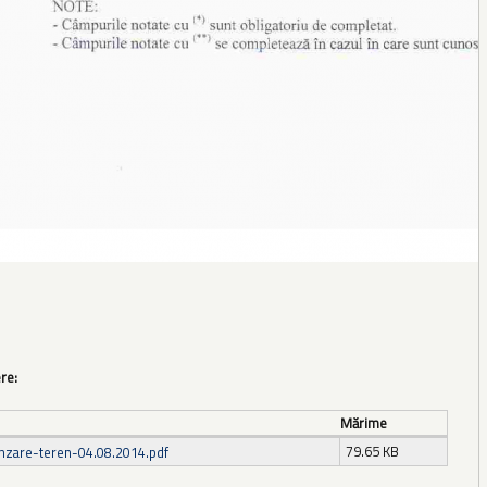
ere:
Mărime
79.65 KB
nzare-teren-04.08.2014.pdf