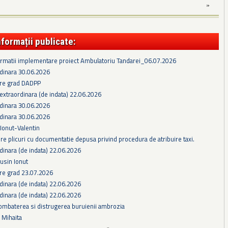
»
nformații publicate:
formatii implementare proiect Ambulatoriu Tandarei_06.07.2026
rdinara 30.06.2026
re grad DADPP
extraordinara (de indata) 22.06.2026
rdinara 30.06.2026
rdinara 30.06.2026
 Ionut-Valentin
e plicuri cu documentatie depusa privind procedura de atribuire taxi.
dinara (de indata) 22.06.2026
gusin Ionut
e grad 23.07.2026
dinara (de indata) 22.06.2026
dinara (de indata) 22.06.2026
ombaterea si distrugerea buruienii ambrozia
s Mihaita