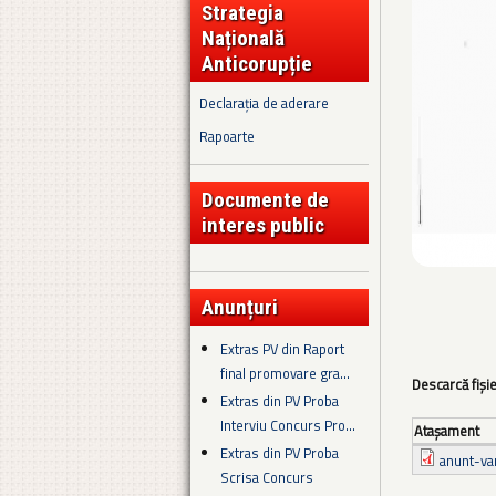
Strategia
Națională
Anticorupție
Declarația de aderare
Rapoarte
Documente de
interes public
Anunțuri
Extras PV din Raport
final promovare gra...
Descarcă fiși
Extras din PV Proba
Interviu Concurs Pro...
Ataşament
Extras din PV Proba
anunt-va
Scrisa Concurs