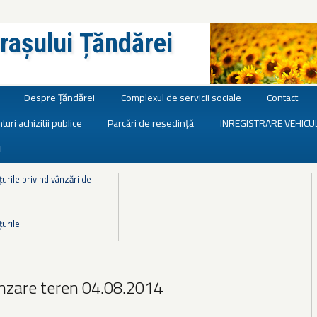
rașului Țăndărei
Despre Țăndărei
Complexul de servicii sociale
Contact
turi achizitii publice
Parcări de reședință
INREGISTRARE VEHICU
I
urile privind vânzări de
țurile
nzare teren 04.08.2014