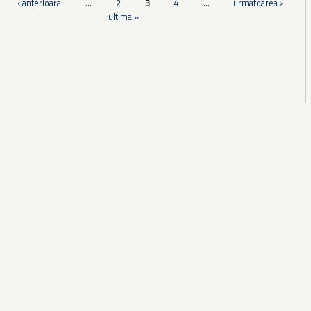
‹ anterioara
…
2
3
4
…
urmatoarea ›
ultima »