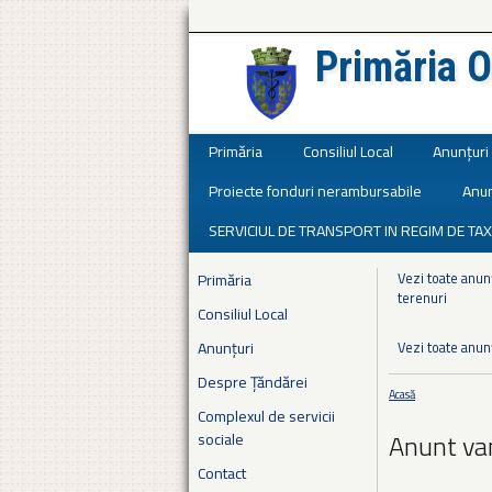
Primăria O
Județul Ialomița
Primăria
Consiliul Local
Anunțuri
Proiecte fonduri nerambursabile
Anun
SERVICIUL DE TRANSPORT IN REGIM DE TAX
Vezi toate anunț
Primăria
terenuri
Consiliul Local
Anunțuri
Vezi toate anun
Despre Țăndărei
Acasă
Eşti aici
Complexul de servicii
Anunt va
sociale
Contact