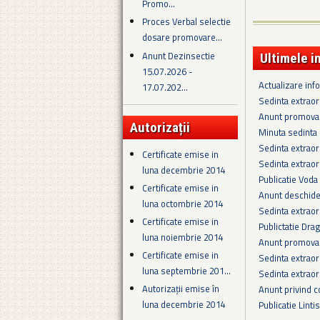
Promo...
Proces Verbal selectie
dosare promovare...
Anunt Dezinsectie
Ultimele i
15.07.2026 -
Actualizare in
17.07.202...
Sedinta extrao
Anunt promova
Autorizații
Minuta sedinta 
Sedinta extrao
Certificate emise in
Sedinta extrao
luna decembrie 2014
Publicatie Voda
Certificate emise in
Anunt deschider
luna octombrie 2014
Sedinta extraor
Certificate emise in
Publictatie Dra
luna noiembrie 2014
Anunt promovar
Certificate emise in
Sedinta extraor
luna septembrie 201...
Sedinta extraor
Autorizații emise în
Anunt privind c
luna decembrie 2014
Publicatie Linti