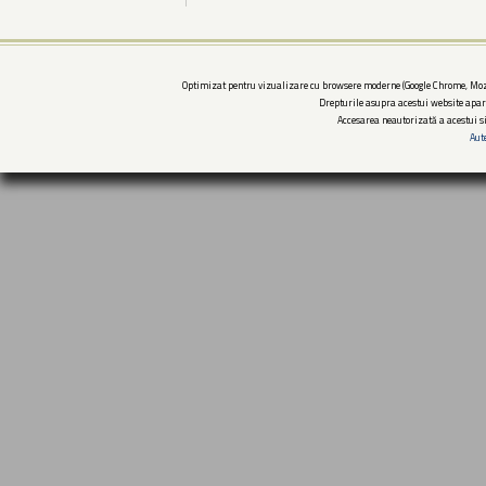
Optimizat pentru vizualizare cu browsere moderne (Google Chrome, Mozi
Drepturile asupra acestui website apar
Accesarea neautorizată a acestui si
Aut