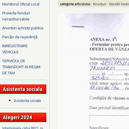
Monitorul Oficial Local
categoria articolului:
Anunțuri
Vânzări teren
Proiecte fonduri
nerambursabile
Anunturi achizitii publice
Parcări de reședință
INREGISTRARE
VEHICULE
SERVICIUL DE
TRANSPORT IN REGIM
DE TAXI
Asistenta sociala
Asistenta sociala
Alegeri 2024
Intampinare catre BECL nr.