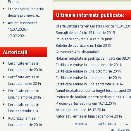
Promo...
Proces Verbal selectie
Ultimele informații publicate:
dosare promovare...
Anunt Dezinsectie
Oferta vanzare teren Carstea Florica 15.01.20
15.07.2026 -
Somații de plată din 15 ianuarie 2015
17.07.202...
Imunizare anti-rabie la caini si pisici
Buletin de avertizare nr.1 din 2015
Garsonieră ANL disponibilă
Autorizații
Hotărâri adoptate în ședința de îndată din 08.0
Certificate emise in
Certificate emise in luna decembrie 2014
luna decembrie 2014
Certificate emise in luna octombrie 2014
Certificate emise in
Certificate emise in luna noiembrie 2014
luna octombrie 2014
Certificate emise in luna septembrie 2014
Anunt dezbatere publica buget local pe anul 2
Certificate emise in
Proiecte de hotărâri pentru ședința din 08.01.
luna noiembrie 2014
Proces-verbal şedinţa din 16.12.2014
Certificate emise in
Minuta şedinţei din 16.12.2014
luna septembrie 201...
Autorizații emise în luna decembrie 2014
Autorizații emise în
Pagini
« prima
‹ anterioara
…
luna decembrie 2014
urmatoarea 