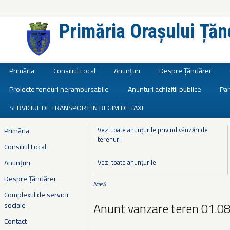
Primăria Orașului Țăn
Județul Ialomița
Primăria
Consiliul Local
Anunțuri
Despre Țăndărei
Proiecte fonduri nerambursabile
Anunturi achizitii publice
Par
SERVICIUL DE TRANSPORT IN REGIM DE TAXI
Vezi toate anunțurile privind vânzări de
Primăria
terenuri
Consiliul Local
Anunțuri
Vezi toate anunțurile
Despre Țăndărei
Acasă
Eşti aici
Complexul de servicii
Anunt vanzare teren 01.0
sociale
Contact