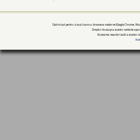
Optimizat pentru vizualizare cu browsere moderne (Google Chrome, Mozi
Drepturile asupra acestui website apar
Accesarea neautorizată a acestui si
Aut