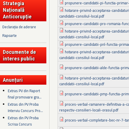
Strategia
propunere-candidatii-pi-functia-primar-s
Națională
hotarare-privind-acceptarea-candidaturii
Anticorupție
candidatii-consiliul-local.pdf
propunere-candidatii-pro-romania-functi
Declarația de aderare
hotarare-privind-acceptarea-candidaturii
Rapoarte
candidatii-consiliul-local.pdf
propunere-candidatii-pnl-functia-primar-
Documente de
hotarare-privind-acceptarea-candidaturii
candidatii-consiliul-local.pdf
interes public
propunere-candidatii-alde-functia-primar
hotarare-privind-acceptarea-candidaturii
Anunțuri
candidatii-consiliul-local.pdf
Extras PV din Raport
propunere-candidatii-pmp-functia-primar
final promovare gra...
Extras din PV Proba
proces-verbal-ramanere-definitiva-a-ca
respectiv-consilieri-locali-orasul.pdf
Interviu Concurs Pro...
Extras din PV Proba
proces-verbal-completare-bec-nr-7-tan
Scrisa Concurs