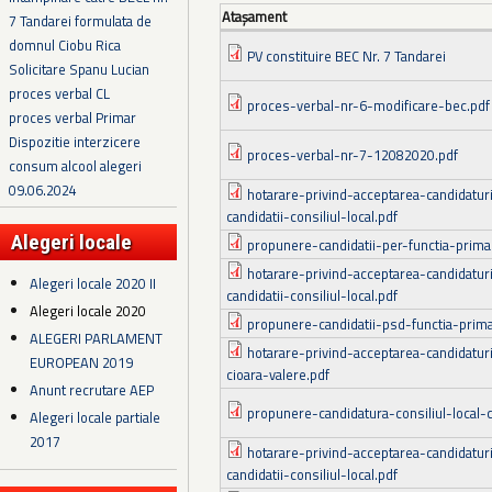
Ataşament
7 Tandarei formulata de
domnul Ciobu Rica
PV constituire BEC Nr. 7 Tandarei
Solicitare Spanu Lucian
proces verbal CL
proces-verbal-nr-6-modificare-bec.pdf
proces verbal Primar
Dispozitie interzicere
proces-verbal-nr-7-12082020.pdf
consum alcool alegeri
09.06.2024
hotarare-privind-acceptarea-candidaturii
candidatii-consiliul-local.pdf
Alegeri locale
propunere-candidatii-per-functia-primar
hotarare-privind-acceptarea-candidaturii
Alegeri locale 2020 II
candidatii-consiliul-local.pdf
Alegeri locale 2020
propunere-candidatii-psd-functia-primar
ALEGERI PARLAMENT
hotarare-privind-acceptarea-candidaturii
EUROPEAN 2019
cioara-valere.pdf
Anunt recrutare AEP
propunere-candidatura-consiliul-local-c
Alegeri locale partiale
2017
hotarare-privind-acceptarea-candidaturii
candidatii-consiliul-local.pdf