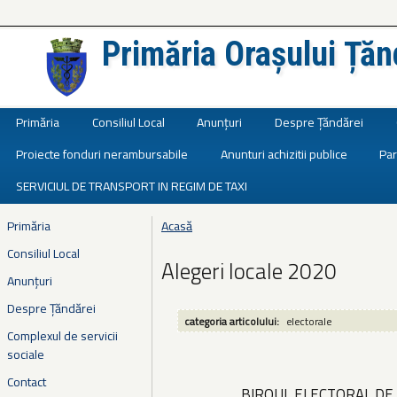
Primăria Orașului Țăn
Județul Ialomița
Primăria
Consiliul Local
Anunțuri
Despre Țăndărei
Proiecte fonduri nerambursabile
Anunturi achizitii publice
Par
SERVICIUL DE TRANSPORT IN REGIM DE TAXI
Primăria
Acasă
Eşti aici
Consiliul Local
Alegeri locale 2020
Anunțuri
Despre Țăndărei
categoria articolului:
electorale
Complexul de servicii
sociale
Contact
BIROUL ELECTORAL DE 