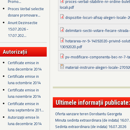
Promo...
proces-verbal-stabilire-nr-ordine-bulet
locali.pdf
Proces Verbal selectie
dosare promovare...
dispozitie-locuri-afisaj-alegeri-locale-
Anunt Dezinsectie
15.07.2026 -
delimitarii-sectii-votare-fiecare-strada
17.07.202...
hotararea-nr-9-14092020-privind-solut
13092020.pdf
Autorizații
pv-modificare-componenta-bec-nr-7-ta
Certificate emise in
material-instruire-alegeri-locale-2709
luna decembrie 2014
Certificate emise in
luna octombrie 2014
Certificate emise in
luna noiembrie 2014
Ultimele informații publicate:
Certificate emise in
luna septembrie 201...
Oferta vanzare teren Dorobantu Georgeta
Autorizații emise în
Minuta sedinta extraordinara (de indata) 16.07
luna decembrie 2014
Sedinta extraordinara (de indata) 16.07.2026