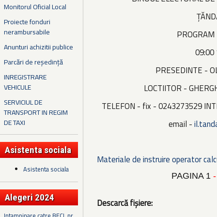
Monitorul Oficial Local
ȚĂND
Proiecte fonduri
nerambursabile
PROGRAM 
Anunturi achizitii publice
09:00 
Parcări de reședință
PRESEDINTE - 
INREGISTRARE
VEHICULE
LOCTIITOR - GHERG
SERVICIUL DE
TELEFON - fix - 0243273529 INT
TRANSPORT IN REGIM
DE TAXI
email -
il.tan
Asistenta sociala
Materiale de instruire operator cal
Asistenta sociala
PAGINA 1
Alegeri 2024
Descarcă fișiere:
Intampinare catre BECL nr.