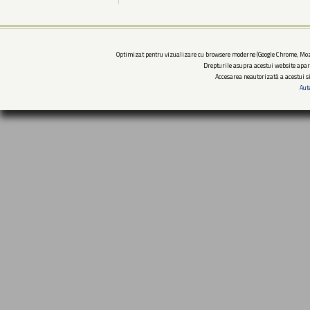
Optimizat pentru vizualizare cu browsere moderne (Google Chrome, Mozi
Drepturile asupra acestui website apar
Accesarea neautorizată a acestui si
Aut