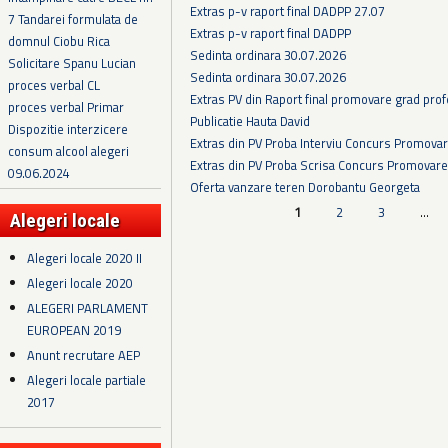
Extras p-v raport final DADPP 27.07
7 Tandarei formulata de
Extras p-v raport final DADPP
domnul Ciobu Rica
Sedinta ordinara 30.07.2026
Solicitare Spanu Lucian
Sedinta ordinara 30.07.2026
proces verbal CL
Extras PV din Raport final promovare grad prof
proces verbal Primar
Publicatie Hauta David
Dispozitie interzicere
Extras din PV Proba Interviu Concurs Promova
consum alcool alegeri
Extras din PV Proba Scrisa Concurs Promovare
09.06.2024
Oferta vanzare teren Dorobantu Georgeta
Pagini
1
2
3
…
Alegeri locale
Alegeri locale 2020 II
Alegeri locale 2020
ALEGERI PARLAMENT
EUROPEAN 2019
Anunt recrutare AEP
Alegeri locale partiale
2017