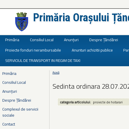
Primăria Orașului Țăn
Județul Ialomița
Primăria
Consiliul Local
Anunțuri
Despre Țăndărei
Proiecte fonduri nerambursabile
Anunturi achizitii publice
Par
SERVICIUL DE TRANSPORT IN REGIM DE TAXI
Primăria
Acasă
Eşti aici
Consiliul Local
Sedinta ordinara 28.07.20
Anunțuri
Despre Țăndărei
categoria articolului:
proiecte de hotarari
Complexul de servicii
sociale
Contact