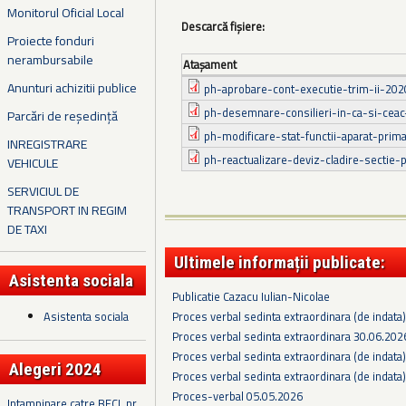
Monitorul Oficial Local
Descarcă fișiere:
Proiecte fonduri
nerambursabile
Ataşament
Anunturi achizitii publice
ph-aprobare-cont-executie-trim-ii-202
ph-desemnare-consilieri-in-ca-si-ceac-
Parcări de reședință
ph-modificare-stat-functii-aparat-prima
INREGISTRARE
ph-reactualizare-deviz-cladire-sectie-p
VEHICULE
SERVICIUL DE
TRANSPORT IN REGIM
DE TAXI
Ultimele informații publicate:
Asistenta sociala
Publicatie Cazacu Iulian-Nicolae
Asistenta sociala
Proces verbal sedinta extraordinara (de indata
Proces verbal sedinta extraordinara 30.06.202
Proces verbal sedinta extraordinara (de indata
Alegeri 2024
Proces verbal sedinta extraordinara (de indata
Proces-verbal 05.05.2026
Intampinare catre BECL nr.