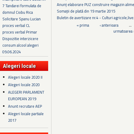
Anunț elaborare PUZ construire magazin alim
7 Tandarei formulata de
Somații de plată din 19 martie 2015
domnul Ciobu Rica
Buletin de avertizare nr.4 - Culturi agricole,liv
Solicitare Spanu Lucian
Pagini
« prima
‹ anterioara
…
proces verbal CL
urmatoarea 
proces verbal Primar
Dispozitie interzicere
consum alcool alegeri
09.06.2024
Alegeri locale
Alegeri locale 2020 II
Alegeri locale 2020
ALEGERI PARLAMENT
EUROPEAN 2019
Anunt recrutare AEP
Alegeri locale partiale
2017