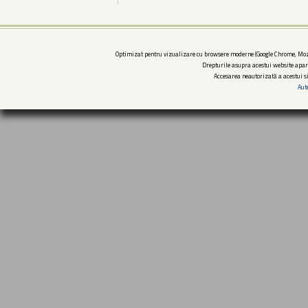
Optimizat pentru vizualizare cu browsere moderne (Google Chrome, Mozi
Drepturile asupra acestui website apar
Accesarea neautorizată a acestui si
Aut