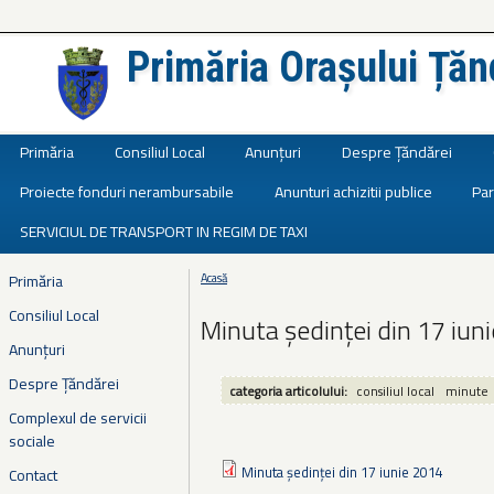
Primăria Orașului Țăn
Județul Ialomița
Primăria
Consiliul Local
Anunțuri
Despre Țăndărei
Proiecte fonduri nerambursabile
Anunturi achizitii publice
Par
SERVICIUL DE TRANSPORT IN REGIM DE TAXI
Primăria
Acasă
Eşti aici
Consiliul Local
Minuta ședinței din 17 iun
Anunțuri
Despre Țăndărei
categoria articolului:
consiliul local
minute
Complexul de servicii
sociale
Minuta ședinței din 17 iunie 2014
Contact