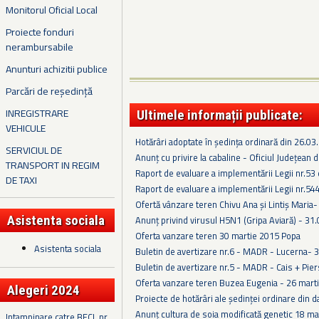
Monitorul Oficial Local
Proiecte fonduri
nerambursabile
Anunturi achizitii publice
Parcări de reședință
INREGISTRARE
Ultimele informații publicate:
VEHICULE
Hotărâri adoptate în ședința ordinară din 26.03
SERVICIUL DE
Anunț cu privire la cabaline - Oficiul Județean
TRANSPORT IN REGIM
Raport de evaluare a implementării Legii nr.53
DE TAXI
Raport de evaluare a implementării Legii nr.54
Ofertă vânzare teren Chivu Ana și Lintiș Maria
Asistenta sociala
Anunț privind virusul H5N1 (Gripa Aviară) - 31
Oferta vanzare teren 30 martie 2015 Popa
Asistenta sociala
Buletin de avertizare nr.6 - MADR - Lucerna- 
Buletin de avertizare nr.5 - MADR - Cais + Pie
Oferta vanzare teren Buzea Eugenia - 26 mart
Alegeri 2024
Proiecte de hotărâri ale ședinței ordinare din 
Anunț cultura de soia modificată genetic 18 ma
Intampinare catre BECL nr.