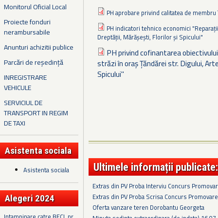
Monitorul Oficial Local
PH aprobare privind calitatea de membru 
Proiecte fonduri
PH indicatori tehnico economici "Reparații c
nerambursabile
Dreptății, Mărășești, Florilor și Spicului"
Anunturi achizitii publice
PH privind cofinantarea obiectivului 
Parcări de reședință
străzi în oraș Țăndărei str. Digului, Arte
Spicului"
INREGISTRARE
VEHICULE
SERVICIUL DE
TRANSPORT IN REGIM
DE TAXI
Asistenta sociala
Ultimele informații publicate:
Asistenta sociala
Extras din PV Proba Interviu Concurs Promova
Extras din PV Proba Scrisa Concurs Promovare
Alegeri 2024
Oferta vanzare teren Dorobantu Georgeta
Intampinare catre BECL nr.
Minuta sedinta extraordinara (de indata) 16.07