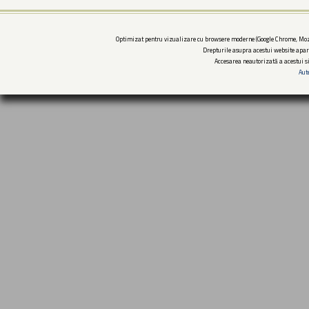
Optimizat pentru vizualizare cu browsere moderne (Google Chrome, Mozi
Drepturile asupra acestui website apar
Accesarea neautorizată a acestui si
Aut