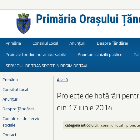
Primăria Orașului Țăn
Județul Ialomița
Primăria
Consiliul Local
Anunțuri
Despre Țăndărei
Proiecte fonduri nerambursabile
Anunturi achizitii publice
Par
SERVICIUL DE TRANSPORT IN REGIM DE TAXI
Primăria
Acasă
Eşti aici
Consiliul Local
Proiecte de hotărâri pent
Anunțuri
din 17 iunie 2014
Despre Țăndărei
Complexul de servicii
sociale
categoria articolului:
consiliul local
proiecte
Contact