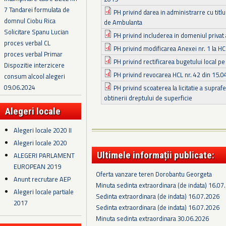
7 Tandarei formulata de
PH privind darea in administrarre cu titlu
domnul Ciobu Rica
de Ambulanta
Solicitare Spanu Lucian
PH privind includerea in domeniul privat
proces verbal CL
PH privind modificarea Anexei nr. 1 la HC
proces verbal Primar
PH privind rectificarea bugetului local p
Dispozitie interzicere
PH privind revocarea HCL nr. 42 din 15.
consum alcool alegeri
09.06.2024
PH privind scoaterea la licitatie a supra
obtinerii dreptului de superficie
Alegeri locale
Alegeri locale 2020 II
Alegeri locale 2020
Ultimele informații publicate:
ALEGERI PARLAMENT
EUROPEAN 2019
Oferta vanzare teren Dorobantu Georgeta
Anunt recrutare AEP
Minuta sedinta extraordinara (de indata) 16.07
Alegeri locale partiale
Sedinta extraordinara (de indata) 16.07.2026
2017
Sedinta extraordinara (de indata) 16.07.2026
Minuta sedinta extraordinara 30.06.2026