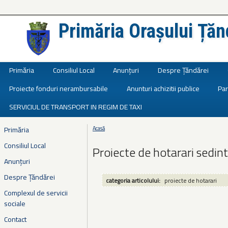
Primăria Orașului Țăn
Județul Ialomița
Primăria
Consiliul Local
Anunțuri
Despre Țăndărei
Proiecte fonduri nerambursabile
Anunturi achizitii publice
Par
SERVICIUL DE TRANSPORT IN REGIM DE TAXI
Primăria
Acasă
Eşti aici
Consiliul Local
Proiecte de hotarari sedin
Anunțuri
Despre Țăndărei
categoria articolului:
proiecte de hotarari
Complexul de servicii
sociale
Contact