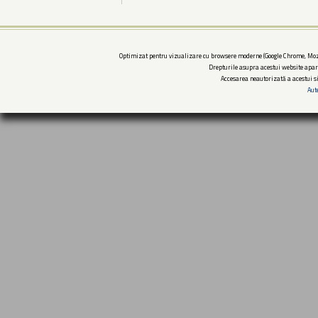
Optimizat pentru vizualizare cu browsere moderne (Google Chrome, Mozi
Drepturile asupra acestui website apar
Accesarea neautorizată a acestui si
Aut