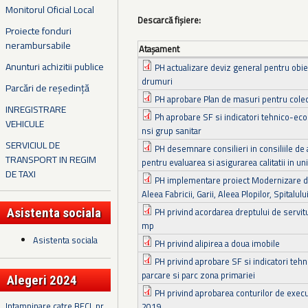
Monitorul Oficial Local
Descarcă fișiere:
Proiecte fonduri
nerambursabile
Ataşament
Anunturi achizitii publice
PH actualizare deviz general pentru obie
drumuri
Parcări de reședință
PH aprobare Plan de masuri pentru colec
INREGISTRARE
Ph aprobare SF si indicatori tehnico-ec
VEHICULE
nsi grup sanitar
SERVICIUL DE
PH desemnare consilieri in consiliile de 
TRANSPORT IN REGIM
pentru evaluarea si asigurarea calitatii in uni
DE TAXI
PH implementare proiect Modernizare d
Aleea Fabricii, Garii, Aleea Plopilor, Spitalulu
Asistenta sociala
PH privind acordarea dreptului de servit
mp
Asistenta sociala
PH privind alipirea a doua imobile
PH privind aprobare SF si indicatori te
parcare si parc zona primariei
Alegeri 2024
PH privind aprobarea conturilor de execut
Intampinare catre BECL nr.
2019