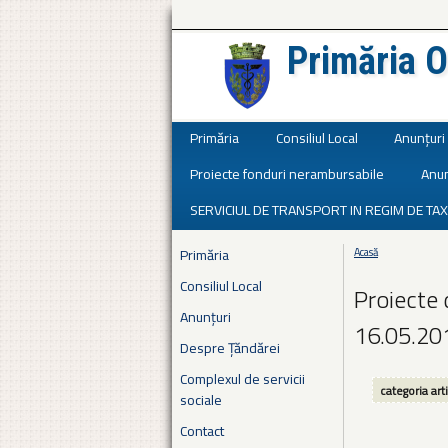
Primăria O
Județul Ialomița
Primăria
Consiliul Local
Anunțuri
Proiecte fonduri nerambursabile
Anun
SERVICIUL DE TRANSPORT IN REGIM DE TAX
Primăria
Acasă
Eşti aici
Consiliul Local
Proiecte 
Anunțuri
16.05.20
Despre Țăndărei
Complexul de servicii
categoria art
sociale
Contact