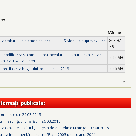
ere:
Mărime
843.97
nd aprobarea implementarii proiectului Sistem de supraveghere
KB
d modificarea si completarea inventarului bunurilor apartinand
2.62 MB
ublic al UAT Tandarei
2.26 MB
d rectificarea bugetului local pe anul 2019
»
nformații publicate:
 ordinare din 26.03.2015
te în ședința ordinară din 26.03.2015
e la cabaline - Oficiul Județean de Zootehnie Ialomița - 03.04.2015
are a implementării Legii nr.53 din 2003 pentru anul 2014