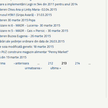
are a implementării Legii nr.544 din 2011 pentru anul 2014
teren Chivu Ana și Lintiș Maria- 02.04.2015
irusul H5N1 (Gripa Aviară) - 31.03.2015
 teren 30 martie 2015 Popa
tizare nr.6 - MADR - Lucerna- 30 martie 2015
tizare nr.5 - MADR - Cais + Piersic - 30 martie 2015
 teren Buzea Eugenia - 26 martie 2015
ărâri ale ședinței ordinare din data de 26.03.2015
e soia modificată genetic 18 martie 2015
e PUZ construire magazin alimentar "Penny Market"
ă din 19 martie 2015
rima
‹ anterioara
…
212
213
214
…
urmatoarea ›
ultima »