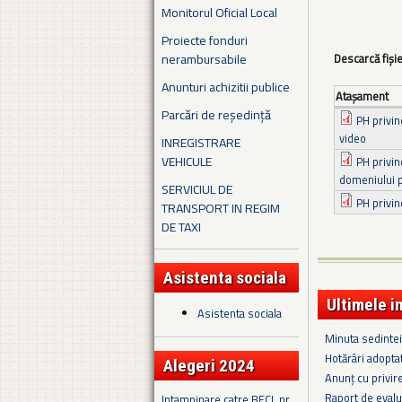
Monitorul Oficial Local
Proiecte fonduri
nerambursabile
Descarcă fiși
Anunturi achizitii publice
Ataşament
Parcări de reședință
PH privi
video
INREGISTRARE
VEHICULE
PH privin
domeniului p
SERVICIUL DE
PH privin
TRANSPORT IN REGIM
DE TAXI
Asistenta sociala
Ultimele i
Asistenta sociala
Minuta sedintei
Hotărâri adopta
Alegeri 2024
Anunț cu privir
Raport de evalu
Intampinare catre BECL nr.