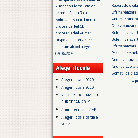
Raport de evalu
7 Tandarei formulata de
Ofertă vânzare 
domnul Ciobu Rica
Anunț privind v
Solicitare Spanu Lucian
Oferta vanzare
proces verbal CL
Buletin de aver
proces verbal Primar
Buletin de aver
Dispozitie interzicere
Oferta vanzare
consum alcool alegeri
Proiecte de hot
09.06.2024
Anunț cultura d
Anunț elaborar
Alegeri locale
Somații de plat
Alegeri locale 2020 II
Pagini
« p
Alegeri locale 2020
ALEGERI PARLAMENT
EUROPEAN 2019
Anunt recrutare AEP
Alegeri locale partiale
2017