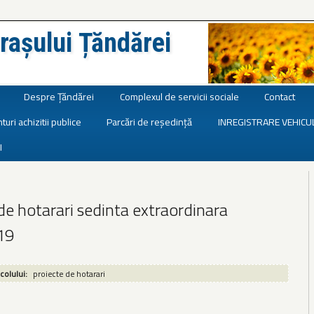
rașului Țăndărei
Despre Țăndărei
Complexul de servicii sociale
Contact
turi achizitii publice
Parcări de reședință
INREGISTRARE VEHICU
I
de hotarari sedinta extraordinara
19
icolului:
proiecte de hotarari