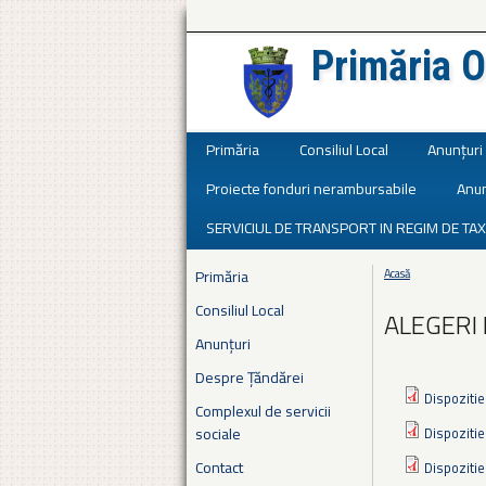
Primăria O
Județul Ialomița
Primăria
Consiliul Local
Anunțuri
Proiecte fonduri nerambursabile
Anun
SERVICIUL DE TRANSPORT IN REGIM DE TAX
Primăria
Acasă
Eşti aici
Consiliul Local
ALEGERI
Anunțuri
Despre Țăndărei
Dispozitie
Complexul de servicii
sociale
Dispozitie
Contact
Dispozitie