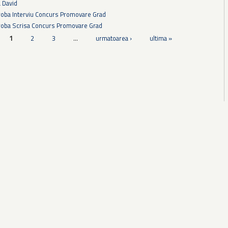
a David
Proba Interviu Concurs Promovare Grad
Proba Scrisa Concurs Promovare Grad
1
2
3
…
urmatoarea ›
ultima »