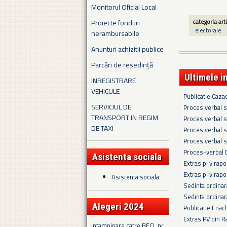
Monitorul Oficial Local
categoria art
Proiecte fonduri
electorale
nerambursabile
Anunturi achizitii publice
Parcări de reședință
Ultimele i
INREGISTRARE
VEHICULE
Publicatie Caza
SERVICIUL DE
Proces verbal s
TRANSPORT IN REGIM
Proces verbal s
DE TAXI
Proces verbal s
Proces verbal s
Proces-verbal 
Asistenta sociala
Extras p-v rapo
Extras p-v rapo
Asistenta sociala
Sedinta ordina
Sedinta ordina
Alegeri 2024
Publicatie Enac
Extras PV din R
Intampinare catre BECL nr.