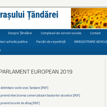
rașului Țăndărei
Despre Țăndărei
Complexul de servicii sociale
Contact
turi achizitii publice
Parcări de reședință
INREGISTRARE VEHICU
I
 PARLAMENT EUROPEAN 2019
 delimitare sectii oras Tandarei [PDF]
 privind interzicerea comercializarii bauturilor alcoolice [PDF]
 privind locurile de afisaj [PDF]