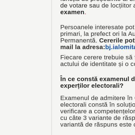
de votare sau
de locțiitor
examen
.
Persoanele interesate pot
primari, la prefect ori la A
Permanentă.
Cererile pot
mail la adresa:
bj.ialomi
Fiecare cerere trebuie să 
actului de identitate și o c
În ce constă examenul d
experților electorali?
Examenul de admitere în C
electorali constă în soluți
verificare a competențelor
cu câte 3 variante de răs
variantă de răspuns este 