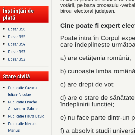
votării, pe baza procesului-verba
Înștiințări de
biroul electoral
județean
.
plată
Cine poate fi expert elec
Dosar 396
Dosar 395
Poate intra în Corpul expe
Dosar 394
care îndeplinește următoar
Dosar 393
a) are cetățenia română;
Dosar 392
b) cunoaște limba română, 
Stare civilă
c) are drept de vot;
Publicatie Cazacu
Iulian-Nicolae
d) are o stare de sănătat
Publicatie Enache
îndeplinirii funcției;
Alexandru-Gabriel
Publicatie Hauta David
e) nu face parte dintr-un pa
Publicatie Neculai
Marius
f)
a absolvit studii univers