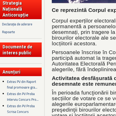
Strategia
Națională
Ce reprezintă Corpul exp
Anticorupție
Corpul experților electoral
Declarația de aderare
permanentă a persoanelor
desemnați, prin tragere la 
Rapoarte
birourilor electorale ale se
locțiitorii acestora.
Documente de
Persoanele înscrise în Cor
interes public
participă automat la trager
Autoritatea Electorală Pe
alegerile, fără îndeplinirea
Anunțuri
Activitatea desfășurată
Extras PV din Raport
desemnate
este remune
final promovare gra...
În perioada funcţionării bi
Extras din PV Proba
secțiilor de votare ce se v
Interviu Concurs Pro...
alegerile europarlamentar
Extras din PV Proba
preşedinţii birourilor elect
Scrisa Concurs
votare și locţiitorii acest