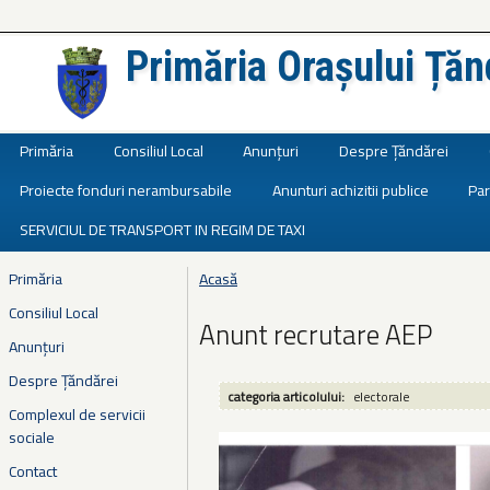
Primăria Orașului Țăn
Județul Ialomița
Primăria
Consiliul Local
Anunțuri
Despre Țăndărei
Proiecte fonduri nerambursabile
Anunturi achizitii publice
Par
SERVICIUL DE TRANSPORT IN REGIM DE TAXI
Primăria
Acasă
Eşti aici
Consiliul Local
Anunt recrutare AEP
Anunțuri
Despre Țăndărei
categoria articolului:
electorale
Complexul de servicii
sociale
Contact