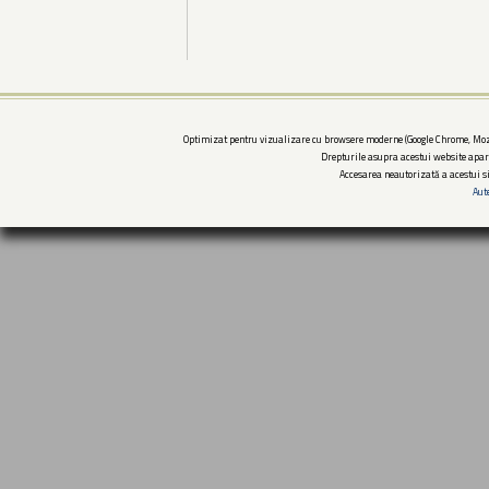
Optimizat pentru vizualizare cu browsere moderne (Google Chrome, Mozi
Drepturile asupra acestui website apar
Accesarea neautorizată a acestui si
Aut