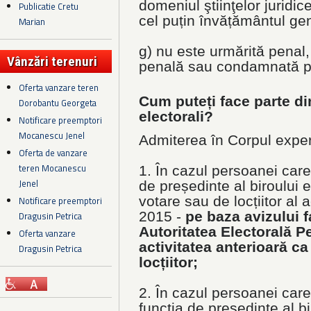
domeniul ştiinţelor juridic
Publicatie Cretu
cel puțin învățământul gen
Marian
g) nu este urmărită penal,
Vânzări terenuri
penală sau condamnată p
Oferta vanzare teren
Cum puteți face parte di
Dorobantu Georgeta
electorali?
Notificare preemptori
Mocanescu Jenel
Admiterea în Corpul experț
Oferta de vanzare
teren Mocanescu
1. În cazul persoanei care
Jenel
de președinte al biroului e
votare sau de locțiitor al 
Notificare preemptori
2015 -
pe baza avizului 
Dragusin Petrica
Autoritatea Electorală 
Oferta vanzare
activitatea anterioară c
Dragusin Petrica
locțiitor;
2. În cazul persoanei care
funcția de președinte al bi