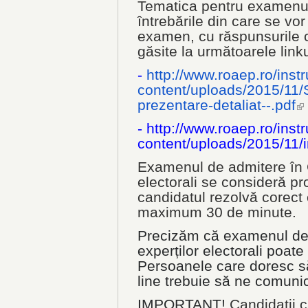
Tematica pentru examenul
întrebările din care se vo
examen, cu răspunsurile co
găsite la următoarele linku
-
http://www.roaep.ro/instr
content/uploads/2015/11/
prezentare-
detaliat--.pdf
(l
-
http://www.roaep.ro/instr
content/uploads/2015/11/
Examenul de admitere în C
electorali se consideră pr
candidatul rezolvă corect c
maximum 30 de minute.
Precizăm că examenul de 
experților electorali poate 
Persoanele care doresc s
line trebuie să ne comuni
IMPORTANT!
Candidații 