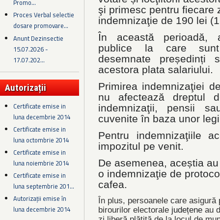
Promo...
şi primesc pentru fiecare z
Proces Verbal selectie
indemnizaţie de 190 lei (19
dosare promovare...
În această perioadă, aut
Anunt Dezinsectie
publice la care sunt
15.07.2026 -
desemnate președinți sa
17.07.202...
acestora plata salariului.
Primirea indemnizaţiei d
Autorizații
nu afectează dreptul d
Certificate emise in
indemnizaţii, pensii sa
luna decembrie 2014
cuvenite în baza unor legi
Certificate emise in
Pentru indemnizaţiile a
luna octombrie 2014
impozitul pe venit.
Certificate emise in
De asemenea, aceștia au dr
luna noiembrie 2014
o indemnizaţie de protocol
Certificate emise in
cafea.
luna septembrie 201...
Autorizații emise în
În plus, persoanele care asigură 
luna decembrie 2014
birourilor electorale
județene
au d
zi liberă plătită de la locul de m