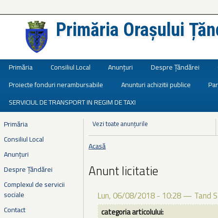
Primăria Orașului Țăn
Județul Ialomița
Primăria
Consiliul Local
Anunțuri
Despre Țăndărei
Proiecte fonduri nerambursabile
Anunturi achizitii publice
Par
SERVICIUL DE TRANSPORT IN REGIM DE TAXI
Primăria
Vezi toate anunțurile
Consiliul Local
Acasă
Eşti aici
Anunțuri
Anunt licitatie
Despre Țăndărei
Complexul de servicii
sociale
Lun, 06/08/2018 - 10:28
—
Tand S
Contact
categoria articolului: