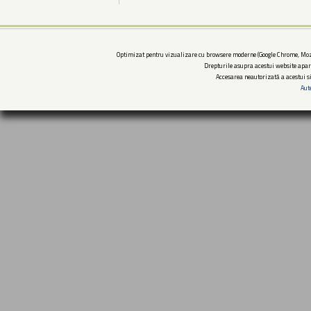
Optimizat pentru vizualizare cu browsere moderne (Google Chrome, Mozi
Drepturile asupra acestui website apar
Accesarea neautorizată a acestui si
Aut