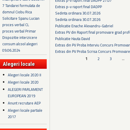
Extras p-v raport final DADPP 27.07
7 Tandarei formulata de
Extras p-v raport final DADPP
domnul Ciobu Rica
Sedinta ordinara 30.07.2026
Solicitare Spanu Lucian
Sedinta ordinara 30.07.2026
proces verbal CL
Publicatie Enache Alexandru-Gabriel
proces verbal Primar
Extras PV din Raport final promovare grad prof
Dispozitie interzicere
Publicatie Hauta David
consum alcool alegeri
Extras din PV Proba Interviu Concurs Promova
09.06.2024
Extras din PV Proba Scrisa Concurs Promovare
Pagini
1
2
3
…
Alegeri locale
Alegeri locale 2020 II
Alegeri locale 2020
ALEGERI PARLAMENT
EUROPEAN 2019
Anunt recrutare AEP
Alegeri locale partiale
2017