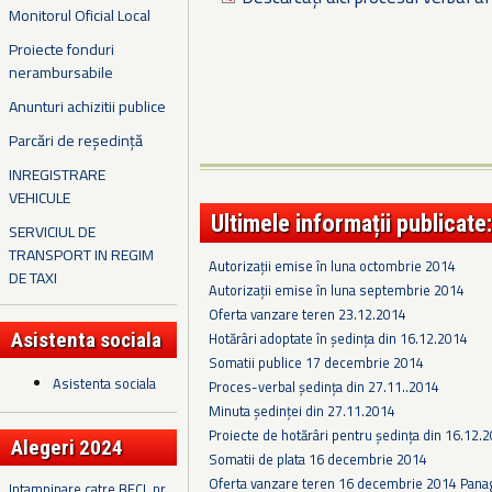
Monitorul Oficial Local
Proiecte fonduri
nerambursabile
Anunturi achizitii publice
Parcări de reședință
INREGISTRARE
VEHICULE
Ultimele informații publicate:
SERVICIUL DE
TRANSPORT IN REGIM
Autorizații emise în luna octombrie 2014
DE TAXI
Autorizații emise în luna septembrie 2014
Oferta vanzare teren 23.12.2014
Asistenta sociala
Hotărâri adoptate în ședința din 16.12.2014
Somatii publice 17 decembrie 2014
Asistenta sociala
Proces-verbal ședința din 27.11..2014
Minuta ședinței din 27.11.2014
Proiecte de hotărâri pentru ședința din 16.12.
Alegeri 2024
Somatii de plata 16 decembrie 2014
Oferta vanzare teren 16 decembrie 2014 Pana
Intampinare catre BECL nr.