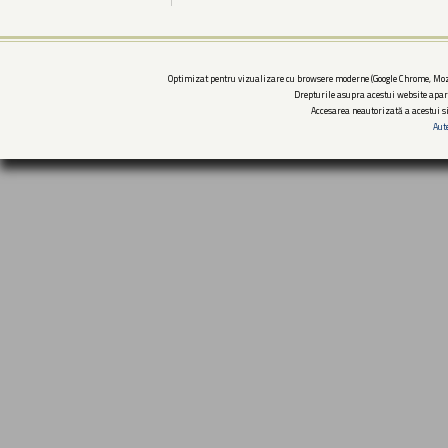
Optimizat pentru vizualizare cu browsere moderne (Google Chrome, Mozi
Drepturile asupra acestui website apar
Accesarea neautorizată a acestui si
Aut