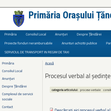
Primăria Orașului Țăn
Județul Ialomița
Primăria
Consiliul Local
Anunțuri
Despre Țăndărei
Proiecte fonduri nerambursabile
Anunturi achizitii publice
Par
SERVICIUL DE TRANSPORT IN REGIM DE TAXI
Primăria
Acasă
Eşti aici
Consiliul Local
Procesul verbal al ședințe
Anunțuri
Despre Țăndărei
categoria articolului:
procese-verbale
consil
Complexul de servicii
sociale
Contact
Descărcați aici procesul verbal al