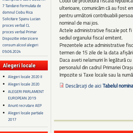
Codul de procedură fiscală republica
7 Tandarei formulata de
ulterioare, comunicăm că au fost em
domnul Ciobu Rica
pentru următorii contribuabili persoan
Solicitare Spanu Lucian
nominal de mai jos.
proces verbal CL
Actele administrative fiscale pot fi
proces verbal Primar
sediul organului fiscal emitent.
Dispozitie interzicere
Prezentele acte administrative fis
consum alcool alegeri
09.06.2024
termen de 15 zile de la data afişări
Daca aveti nelamuriri în legătură cu
Alegeri locale
personalul din cadrul Primariei Ora
Impozite si Taxe locale sau la nu
Alegeri locale 2020 II
Alegeri locale 2020
Descărcați de aici
Tabelul nomina
ALEGERI PARLAMENT
EUROPEAN 2019
Anunt recrutare AEP
Alegeri locale partiale
2017