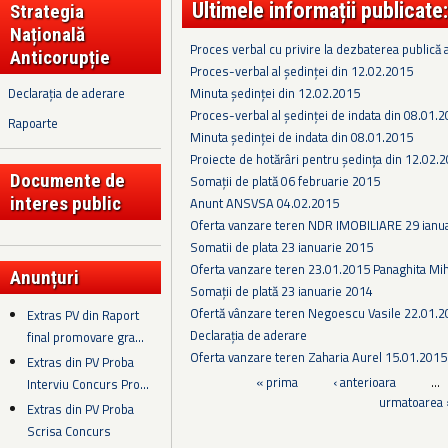
Ultimele informații publicate:
Strategia
Națională
Proces verbal cu privire la dezbaterea publică a
Anticorupție
Proces-verbal al ședinței din 12.02.2015
Declarația de aderare
Minuta ședinței din 12.02.2015
Proces-verbal al ședinței de indata din 08.01.
Rapoarte
Minuta ședinței de indata din 08.01.2015
Proiecte de hotărâri pentru ședința din 12.02.
Documente de
Somaţii de plată 06 februarie 2015
interes public
Anunt ANSVSA 04.02.2015
Oferta vanzare teren NDR IMOBILIARE 29 ianu
Somatii de plata 23 ianuarie 2015
Oferta vanzare teren 23.01.2015 Panaghita Mih
Anunțuri
Somații de plată 23 ianuarie 2014
Ofertă vânzare teren Negoescu Vasile 22.01.
Extras PV din Raport
Declarația de aderare
final promovare gra...
Oferta vanzare teren Zaharia Aurel 15.01.2015
Extras din PV Proba
Pagini
« prima
‹ anterioara
…
Interviu Concurs Pro...
urmatoarea 
Extras din PV Proba
Scrisa Concurs