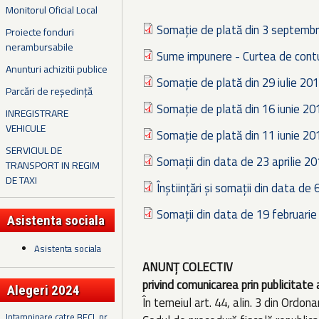
Monitorul Oficial Local
Somație de plată din 3 septemb
Proiecte fonduri
nerambursabile
Sume impunere - Curtea de contu
Anunturi achizitii publice
Somație de plată din 29 iulie 20
Parcări de reședință
Somație de plată din 16 iunie 20
INREGISTRARE
VEHICULE
Somație de plată din 11 iunie 20
SERVICIUL DE
Somații din data de 23 aprilie 2
TRANSPORT IN REGIM
DE TAXI
Înștiințări și somații din data de
Somații din data de 19 februari
Asistenta sociala
Asistenta sociala
ANUNȚ COLECTIV
privind comunicarea prin publicitate 
Alegeri 2024
În temeiul art. 44, alin. 3 din Ordo
Intampinare catre BECL nr.