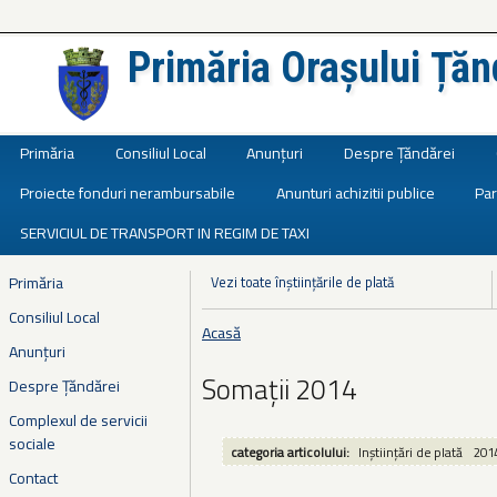
Primăria Orașului Țăn
Județul Ialomița
Primăria
Consiliul Local
Anunțuri
Despre Țăndărei
Proiecte fonduri nerambursabile
Anunturi achizitii publice
Par
SERVICIUL DE TRANSPORT IN REGIM DE TAXI
Primăria
Vezi toate înștiințările de plată
Consiliul Local
Acasă
Eşti aici
Anunțuri
Somații 2014
Despre Țăndărei
Complexul de servicii
sociale
categoria articolului:
Inștiințări de plată
201
Contact