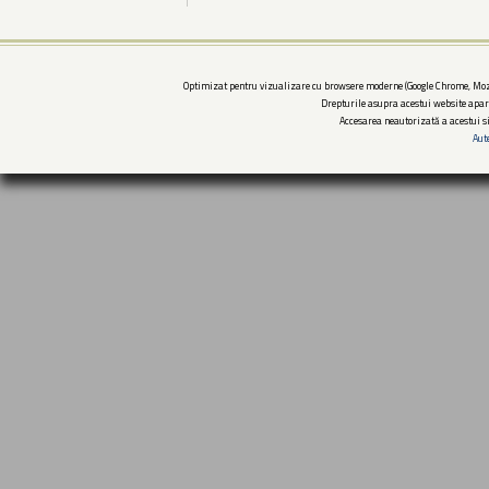
Optimizat pentru vizualizare cu browsere moderne (Google Chrome, Mozi
Drepturile asupra acestui website apar
Accesarea neautorizată a acestui si
Aut