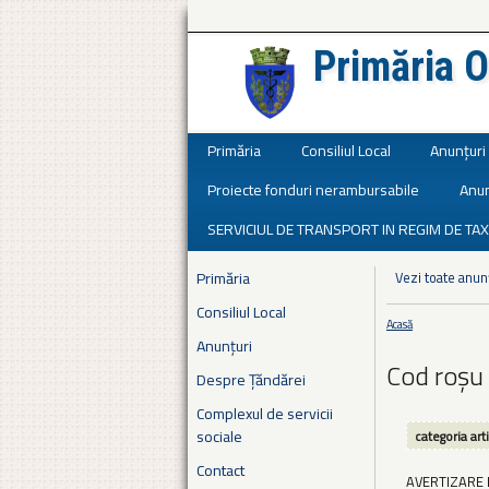
Primăria O
Județul Ialomița
Primăria
Consiliul Local
Anunțuri
Proiecte fonduri nerambursabile
Anun
SERVICIUL DE TRANSPORT IN REGIM DE TAX
Primăria
Vezi toate anun
Consiliul Local
Acasă
Eşti aici
Anunțuri
Cod roșu 
Despre Țăndărei
Complexul de servicii
sociale
categoria art
Contact
AVERTIZARE