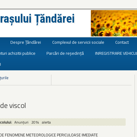
rașului Țăndărei
Despre Țăndărei
Complexul de servicii sociale
Contact
turi achizitii publice
Parcări de reședință
INREGISTRARE VEHICU
I
țurile
de viscol
icolului:
Anunțuri
2014
alerta
 DE FENOMENE METEOROLOGICE PERICULOASE IMEDIATE