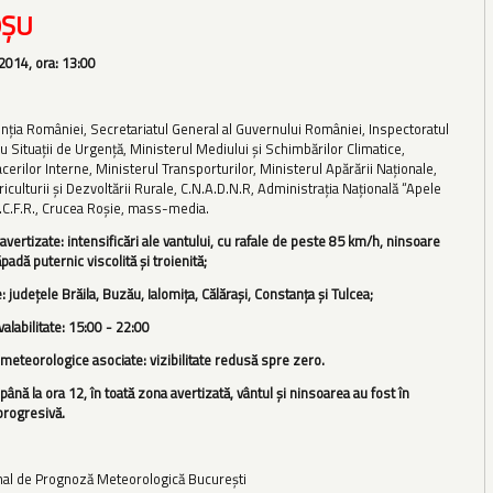
OŞU
2014, ora: 13:00
inţia României, Secretariatul General al Guvernului României, Inspectoratul
 Situaţii de Urgenţă, Ministerul Mediului şi Schimbărilor Climatice,
cerilor Interne, Ministerul Transporturilor, Ministerul Apărării Naţionale,
iculturii şi Dezvoltării Rurale, C.N.A.D.N.R, Administraţia Naţională “Apele
C.F.R., Crucea Roşie, mass-media.
ertizate: intensificări ale vantului, cu rafale de peste 85 km/h, ninsoare
adă puternic viscolită şi troienită;
: judeţele Brăila, Buzău, Ialomiţa, Călăraşi, Constanţa şi Tulcea;
valabilitate: 15:00 - 22:00
eteorologice asociate: vizibilitate redusă spre zero.
 până la ora 12, în toată zona avertizată, vântul şi ninsoarea au fost în
progresivă.
nal de Prognoză Meteorologică Bucureşti