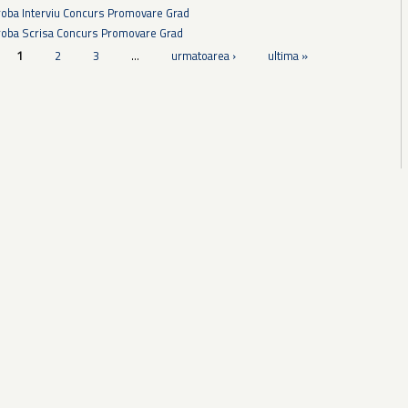
Proba Interviu Concurs Promovare Grad
Proba Scrisa Concurs Promovare Grad
1
2
3
…
urmatoarea ›
ultima »