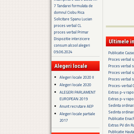
7 Tandarei formulata de
domnul Ciobu Rica
Solicitare Spanu Lucian
proces verbal CL
proces verbal Primar
Dispozitie interzicere
Ultimele i
consum alcool alegeri
09.06.2024
Publicatie Caza
Proces verbal s
Alegeri locale
Proces verbal s
Proces verbal s
Alegeri locale 2020 II
Proces verbal s
Alegeri locale 2020
Proces-verbal 
Extras p-v rapo
ALEGERI PARLAMENT
Extras p-v rapo
EUROPEAN 2019
Sedinta ordina
Anunt recrutare AEP
Sedinta ordina
Alegeri locale partiale
Publicatie Enac
2017
Extras PV din R
Publicatie Haut