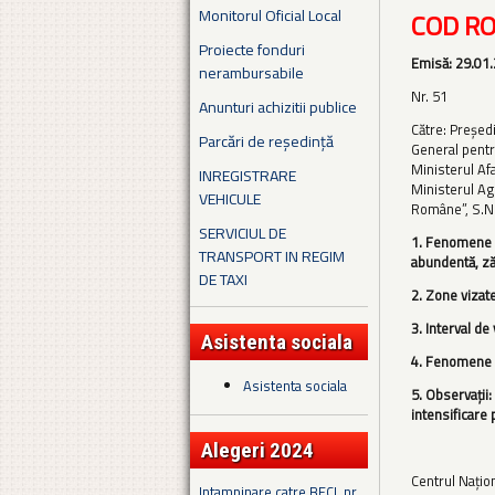
Monitorul Oficial Local
COD R
Proiecte fonduri
Emisă: 29.01.
nerambursabile
Nr. 51
Anunturi achizitii publice
Către: Preşed
Parcări de reședință
General pentru
Ministerul Afa
INREGISTRARE
Ministerul Agr
VEHICULE
Române”, S.N.
SERVICIUL DE
1. Fenomene av
TRANSPORT IN REGIM
abundentă, zăp
DE TAXI
2. Zone vizate
3. Interval de 
Asistenta sociala
4. Fenomene m
Asistenta sociala
5. Observaţii:
intensificare 
Alegeri 2024
Centrul Naţio
Intampinare catre BECL nr.