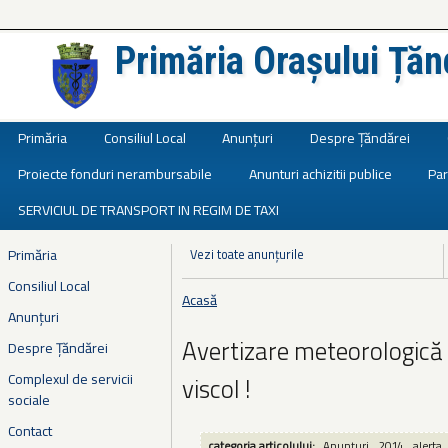
Primăria Orașului Țăn
Județul Ialomița
Primăria
Consiliul Local
Anunțuri
Despre Țăndărei
Proiecte fonduri nerambursabile
Anunturi achizitii publice
Par
SERVICIUL DE TRANSPORT IN REGIM DE TAXI
Primăria
Vezi toate anunțurile
Consiliul Local
Acasă
Eşti aici
Anunțuri
Avertizare meteorologică 
Despre Țăndărei
Complexul de servicii
viscol !
sociale
Contact
categoria articolului:
Anunțuri
2014
alerta