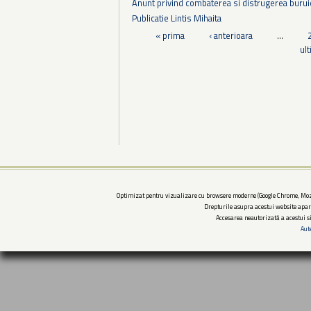
Anunt privind combaterea si distrugerea burui
Publicatie Lintis Mihaita
Pagini
« prima
‹ anterioara
…
ul
Optimizat pentru vizualizare cu browsere moderne (Google Chrome, Mozi
Drepturile asupra acestui website apar
Accesarea neautorizată a acestui si
Aut