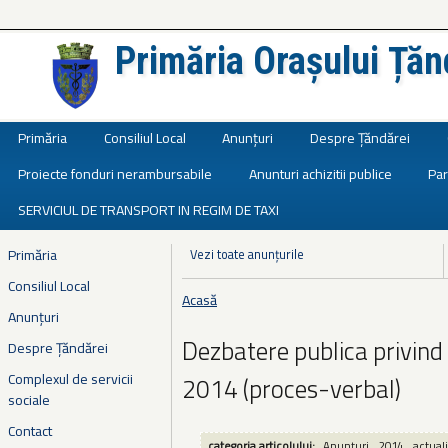
Primăria Orașului Țăn
Județul Ialomița
Primăria
Consiliul Local
Anunțuri
Despre Țăndărei
Proiecte fonduri nerambursabile
Anunturi achizitii publice
Par
SERVICIUL DE TRANSPORT IN REGIM DE TAXI
Primăria
Vezi toate anunțurile
Consiliul Local
Acasă
Eşti aici
Anunțuri
Dezbatere publica privind
Despre Țăndărei
Complexul de servicii
2014 (proces-verbal)
sociale
Contact
categoria articolului:
Anunțuri
2014
actuali