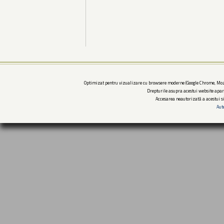
Optimizat pentru vizualizare cu browsere moderne (Google Chrome, Mozi
Drepturile asupra acestui website apar
Accesarea neautorizată a acestui si
Aut