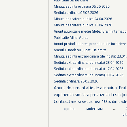
Minuta sedinta ordinara 05.05.2026
Sedinta ordinara 05.05.2026
Minuta dezbatere publica 24.04.2026
Minuta dezbatere publica 15.04.2026
Anunt autorizare mediu Global Grain Internatio
Publicatie Mihai Auras
Anunt privind initierea procedurii de inchiriere a
orasului Tandarei, judetul Ialomita
Minuta sedinta extraordinara (de indata) 23.04
Sedinta extraordinara (de indata) 23.04.2026
Sedinta extraordinara (de indata) 17.04.2026
Sedinta extraordinara (de indata) 08.04.2026
Sedinta ordinara 26.03.2026
Anunt documentatie de atribuire/ Erata:
experienta similara prevazuta la secțiun
Contractare si sectiunea 10.5. din cadr
Pagini
« prima
‹ anterioara
…
ul