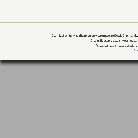
Optimizat pentru vizualizare cu browsere moderne (Google Chrome, Mozi
Drepturile asupra acestui website apar
Accesarea neautorizată a acestui si
Aut