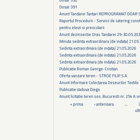
Dosar 391
Anunt Tandarei Tantari REPROGRAMAT DOAR
Raportul Procedurii - Servicii de catering cons
pentru elevii si prescolarii
Anunt dezinsectie Oras Tandarei 29-30.05.202
Minuta sedinta extraordinara (de indata) 21.05
Sedinta extraordinara (de indata) 21.05.2026
Sedinta extraordinara (de indata) 21.05.2026
Sedinta extraordinara (de indata) 21.05.2026
Publicatie Roman George-Cristian
Oferta vanzare teren - STROE FILIP S.A
Anunt Informare Colectarea Deseurilor Textile
Publicatie Vaduva Diego
Anunt licitatie teren sos. Bucuresti nr. 254 A o
Pagini
« prima
‹ anterioara
…
ul