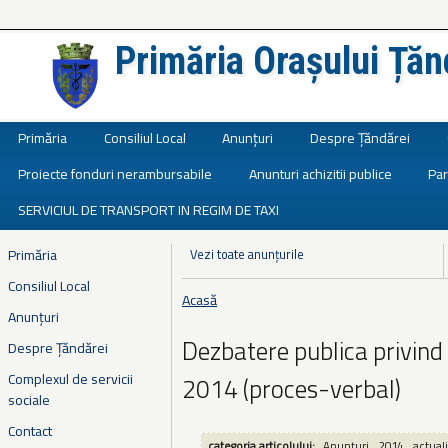
Primăria Orașului Țăn
Județul Ialomița
Primăria
Consiliul Local
Anunțuri
Despre Țăndărei
Proiecte fonduri nerambursabile
Anunturi achizitii publice
Par
SERVICIUL DE TRANSPORT IN REGIM DE TAXI
Primăria
Vezi toate anunțurile
Consiliul Local
Acasă
Eşti aici
Anunțuri
Dezbatere publica privind
Despre Țăndărei
Complexul de servicii
2014 (proces-verbal)
sociale
Contact
categoria articolului:
Anunțuri
2014
actuali