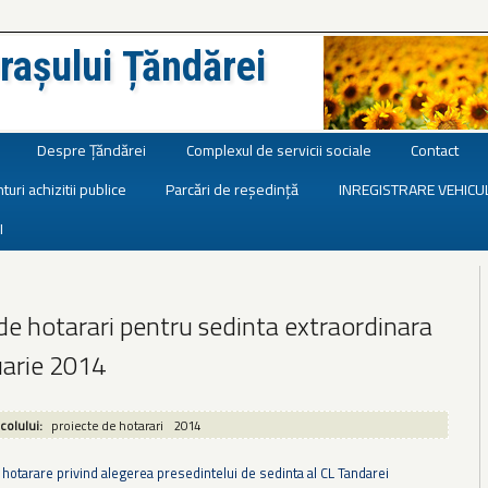
rașului Țăndărei
Despre Țăndărei
Complexul de servicii sociale
Contact
turi achizitii publice
Parcări de reședință
INREGISTRARE VEHICU
I
de hotarari pentru sedinta extraordinara
uarie 2014
icolului:
proiecte de hotarari
2014
 hotarare privind alegerea presedintelui de sedinta al CL Tandarei