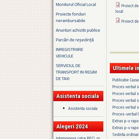
Monitorul Oficial Local
Proiect de
local
Proiecte fonduri
nerambursabile
Proiect de
Anunturi achizitii publice
Parcări de reședință
INREGISTRARE
VEHICULE
SERVICIUL DE
Ultimele i
TRANSPORT IN REGIM
DE TAXI
Publicatie Caza
Proces verbal s
Proces verbal s
Asistenta sociala
Proces verbal s
Proces verbal s
Asistenta sociala
Proces-verbal 
Extras p-v rapo
Alegeri 2024
Extras p-v rapo
Sedinta ordina
Intampinare catre BECL nr.