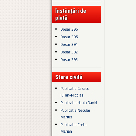
Înștiințări de
plată
Dosar 396
Dosar 395
Dosar 394
Dosar 392
Dosar 393
Stare civilă
Publicatie Cazacu
Iulian-Nicolae
Publicatie Hauta David
Publicatie Neculai
Marius
Publicatie Cretu
Marian