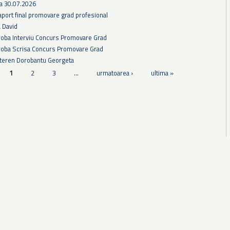
ra 30.07.2026
aport final promovare grad profesional
a David
Proba Interviu Concurs Promovare Grad
Proba Scrisa Concurs Promovare Grad
 teren Dorobantu Georgeta
1
2
3
…
urmatoarea ›
ultima »