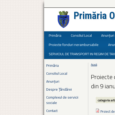
Primăria O
Județul Ialomița
Primăria
Consiliul Local
Anunțuri
Proiecte fonduri nerambursabile
Anun
SERVICIUL DE TRANSPORT IN REGIM DE TAX
Primăria
Acasă
Eşti aici
Consiliul Local
Proiecte 
Anunțuri
din 9 ian
Despre Țăndărei
Complexul de servicii
categoria art
sociale
Contact
Proiect de