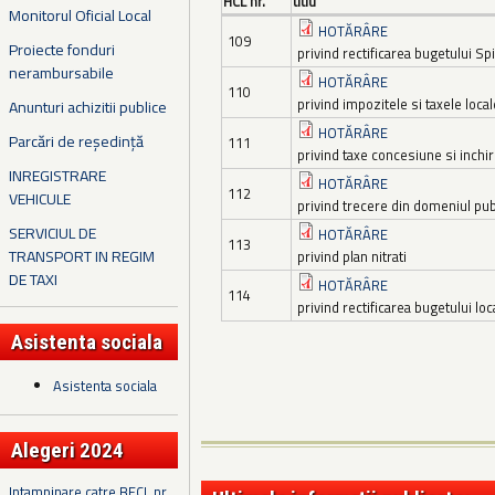
HCL nr.
titlu
Monitorul Oficial Local
HOTĂRÂRE
109
Proiecte fonduri
privind rectificarea bugetului Spi
nerambursabile
HOTĂRÂRE
110
privind impozitele si taxele local
Anunturi achizitii publice
HOTĂRÂRE
Parcări de reședință
111
privind taxe concesiune si inchir
INREGISTRARE
HOTĂRÂRE
112
VEHICULE
privind trecere din domeniul pub
SERVICIUL DE
HOTĂRÂRE
113
TRANSPORT IN REGIM
privind plan nitrati
DE TAXI
HOTĂRÂRE
114
privind rectificarea bugetului lo
Asistenta sociala
Asistenta sociala
Alegeri 2024
Intampinare catre BECL nr.