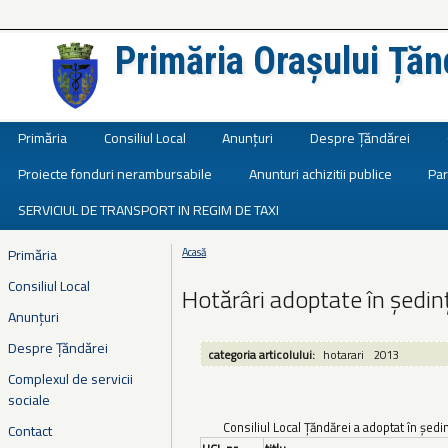
Primăria Orașului Țăn
Județul Ialomița
Primăria
Consiliul Local
Anunțuri
Despre Țăndărei
Proiecte fonduri nerambursabile
Anunturi achizitii publice
Par
SERVICIUL DE TRANSPORT IN REGIM DE TAXI
Primăria
Acasă
Eşti aici
Consiliul Local
Hotărâri adoptate în ședin
Anunțuri
Despre Țăndărei
categoria articolului:
hotarari
2013
Complexul de servicii
sociale
Consiliul Local Țăndărei a adoptat în șed
Contact