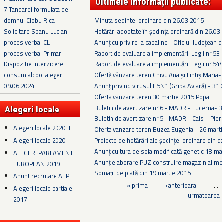
Ultimele informații publicate:
7 Tandarei formulata de
Minuta sedintei ordinare din 26.03.2015
domnul Ciobu Rica
Hotărâri adoptate în ședința ordinară din 26.03
Solicitare Spanu Lucian
Anunț cu privire la cabaline - Oficiul Județean
proces verbal CL
Raport de evaluare a implementării Legii nr.53
proces verbal Primar
Raport de evaluare a implementării Legii nr.54
Dispozitie interzicere
Ofertă vânzare teren Chivu Ana și Lintiș Maria
consum alcool alegeri
Anunț privind virusul H5N1 (Gripa Aviară) - 31
09.06.2024
Oferta vanzare teren 30 martie 2015 Popa
Buletin de avertizare nr.6 - MADR - Lucerna- 
Alegeri locale
Buletin de avertizare nr.5 - MADR - Cais + Pie
Alegeri locale 2020 II
Oferta vanzare teren Buzea Eugenia - 26 mart
Alegeri locale 2020
Proiecte de hotărâri ale ședinței ordinare din 
Anunț cultura de soia modificată genetic 18 ma
ALEGERI PARLAMENT
Anunț elaborare PUZ construire magazin alim
EUROPEAN 2019
Somații de plată din 19 martie 2015
Anunt recrutare AEP
Pagini
« prima
‹ anterioara
…
Alegeri locale partiale
urmatoarea 
2017