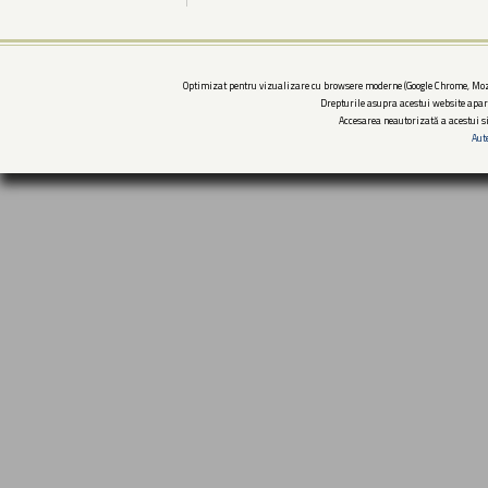
Optimizat pentru vizualizare cu browsere moderne (Google Chrome, Mozi
Drepturile asupra acestui website apar
Accesarea neautorizată a acestui si
Aut