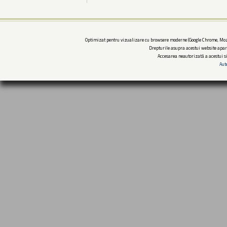
Optimizat pentru vizualizare cu browsere moderne (Google Chrome, Mozi
Drepturile asupra acestui website apar
Accesarea neautorizată a acestui si
Aut