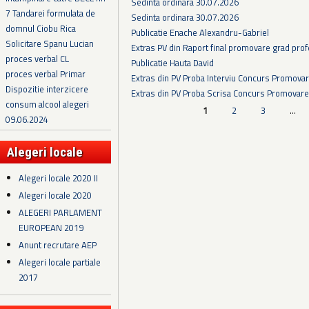
Sedinta ordinara 30.07.2026
7 Tandarei formulata de
Sedinta ordinara 30.07.2026
domnul Ciobu Rica
Publicatie Enache Alexandru-Gabriel
Solicitare Spanu Lucian
Extras PV din Raport final promovare grad prof
proces verbal CL
Publicatie Hauta David
proces verbal Primar
Extras din PV Proba Interviu Concurs Promova
Dispozitie interzicere
Extras din PV Proba Scrisa Concurs Promovare
consum alcool alegeri
Pagini
1
2
3
…
09.06.2024
Alegeri locale
Alegeri locale 2020 II
Alegeri locale 2020
ALEGERI PARLAMENT
EUROPEAN 2019
Anunt recrutare AEP
Alegeri locale partiale
2017