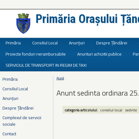
Primăria Orașului Țăn
Județul Ialomița
Primăria
Consiliul Local
Anunțuri
Despre Țăndărei
Proiecte fonduri nerambursabile
Anunturi achizitii publice
Par
SERVICIUL DE TRANSPORT IN REGIM DE TAXI
Primăria
Acasă
Eşti aici
Consiliul Local
Anunt sedinta ordinara 25
Anunțuri
Despre Țăndărei
categoria articolului:
consiliul local
sedinte
Complexul de servicii
sociale
Contact