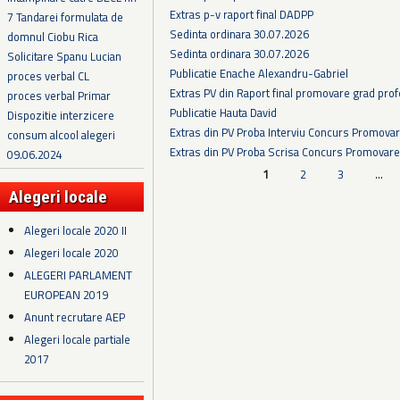
Extras p-v raport final DADPP
7 Tandarei formulata de
Sedinta ordinara 30.07.2026
domnul Ciobu Rica
Sedinta ordinara 30.07.2026
Solicitare Spanu Lucian
Publicatie Enache Alexandru-Gabriel
proces verbal CL
Extras PV din Raport final promovare grad prof
proces verbal Primar
Publicatie Hauta David
Dispozitie interzicere
Extras din PV Proba Interviu Concurs Promova
consum alcool alegeri
Extras din PV Proba Scrisa Concurs Promovare
09.06.2024
Pagini
1
2
3
…
Alegeri locale
Alegeri locale 2020 II
Alegeri locale 2020
ALEGERI PARLAMENT
EUROPEAN 2019
Anunt recrutare AEP
Alegeri locale partiale
2017