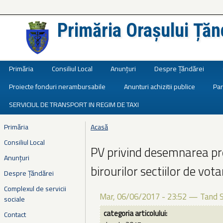
Primăria Orașului Țăn
Județul Ialomița
Primăria
Consiliul Local
Anunțuri
Despre Țăndărei
Proiecte fonduri nerambursabile
Anunturi achizitii publice
Par
SERVICIUL DE TRANSPORT IN REGIM DE TAXI
Primăria
Acasă
Eşti aici
Consiliul Local
PV privind desemnarea prese
Anunțuri
birourilor sectiilor de vot
Despre Țăndărei
Complexul de servicii
Mar, 06/06/2017 - 23:52
—
Tand 
sociale
categoria articolului:
Contact