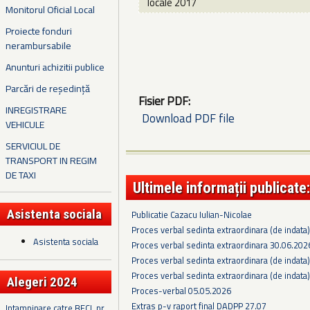
locale 2017
Monitorul Oficial Local
Proiecte fonduri
nerambursabile
Anunturi achizitii publice
Parcări de reședință
Fisier PDF:
INREGISTRARE
Download PDF file
VEHICULE
SERVICIUL DE
TRANSPORT IN REGIM
DE TAXI
Ultimele informații publicate:
Asistenta sociala
Publicatie Cazacu Iulian-Nicolae
Proces verbal sedinta extraordinara (de indata
Asistenta sociala
Proces verbal sedinta extraordinara 30.06.202
Proces verbal sedinta extraordinara (de indata
Proces verbal sedinta extraordinara (de indata
Alegeri 2024
Proces-verbal 05.05.2026
Extras p-v raport final DADPP 27.07
Intampinare catre BECL nr.