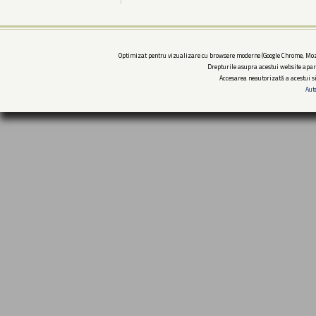
Optimizat pentru vizualizare cu browsere moderne (Google Chrome, Mozi
Drepturile asupra acestui website apar
Accesarea neautorizată a acestui si
Aut