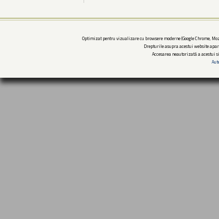
Optimizat pentru vizualizare cu browsere moderne (Google Chrome, Mozi
Drepturile asupra acestui website apar
Accesarea neautorizată a acestui si
Aut