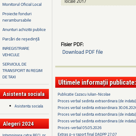
locale 2017
Monitorul Oficial Local
Proiecte fonduri
nerambursabile
Anunturi achizitii publice
Parcări de reședință
Fisier PDF:
INREGISTRARE
Download PDF file
VEHICULE
SERVICIUL DE
TRANSPORT IN REGIM
DE TAXI
Ultimele informații publicate:
Asistenta sociala
Publicatie Cazacu Iulian-Nicolae
Proces verbal sedinta extraordinara (de indata
Asistenta sociala
Proces verbal sedinta extraordinara 30.06.202
Proces verbal sedinta extraordinara (de indata
Proces verbal sedinta extraordinara (de indata
Alegeri 2024
Proces-verbal 05.05.2026
Extras p-v raport final DADPP 27.07
Intampinare catre BECL nr.