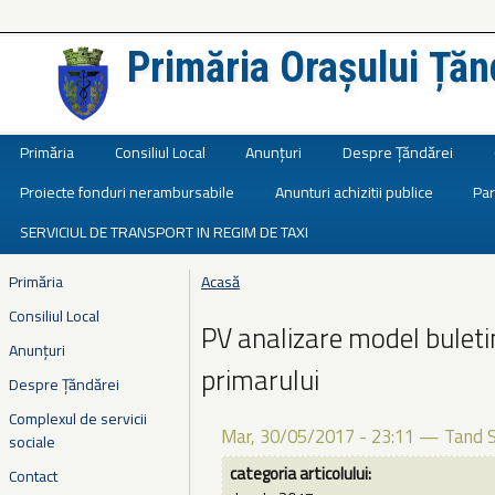
Primăria Orașului Țăn
Județul Ialomița
Primăria
Consiliul Local
Anunțuri
Despre Țăndărei
Proiecte fonduri nerambursabile
Anunturi achizitii publice
Par
SERVICIUL DE TRANSPORT IN REGIM DE TAXI
Primăria
Acasă
Eşti aici
Consiliul Local
PV analizare model buleti
Anunțuri
primarului
Despre Țăndărei
Complexul de servicii
Mar, 30/05/2017 - 23:11
—
Tand 
sociale
categoria articolului:
Contact