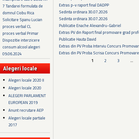
Extras p-v raport final DADPP
7 Tandarei formulata de
Sedinta ordinara 30.07.2026
domnul Ciobu Rica
Sedinta ordinara 30.07.2026
Solicitare Spanu Lucian
Publicatie Enache Alexandru-Gabriel
proces verbal CL
Extras PV din Raport final promovare grad prof
proces verbal Primar
Publicatie Hauta David
Dispozitie interzicere
Extras din PV Proba Interviu Concurs Promova
consum alcool alegeri
Extras din PV Proba Scrisa Concurs Promovare
09.06.2024
Pagini
1
2
3
…
Alegeri locale
Alegeri locale 2020 II
Alegeri locale 2020
ALEGERI PARLAMENT
EUROPEAN 2019
Anunt recrutare AEP
Alegeri locale partiale
2017