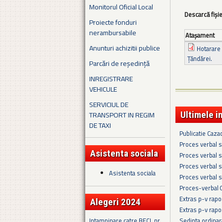
Monitorul Oficial Local
Descarcă fiși
Proiecte fonduri
nerambursabile
Ataşament
Anunturi achizitii publice
Hotarare 
Țăndărei.
Parcări de reședință
INREGISTRARE
VEHICULE
SERVICIUL DE
Ultimele i
TRANSPORT IN REGIM
DE TAXI
Publicatie Caza
Proces verbal s
Asistenta sociala
Proces verbal s
Proces verbal s
Asistenta sociala
Proces verbal s
Proces-verbal 
Extras p-v rapo
Alegeri 2024
Extras p-v rapo
Sedinta ordina
Intampinare catre BECL nr.