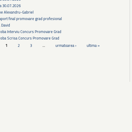
ra 30.07.2026
he Alexandru-Gabriel
aport final promovare grad profesional
a David
Proba Interviu Concurs Promovare Grad
Proba Scrisa Concurs Promovare Grad
1
2
3
…
urmatoarea ›
ultima »