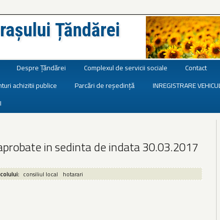
rașului Țăndărei
Despre Țăndărei
Complexul de servicii sociale
Contact
turi achizitii publice
Parcări de reședință
INREGISTRARE VEHICU
I
aprobate in sedinta de indata 30.03.2017
icolului:
consiliul local
hotarari