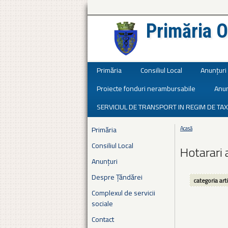
Primăria O
Județul Ialomița
Primăria
Consiliul Local
Anunțuri
Proiecte fonduri nerambursabile
Anun
SERVICIUL DE TRANSPORT IN REGIM DE TAX
Primăria
Acasă
Eşti aici
Consiliul Local
Hotarari 
Anunțuri
Despre Țăndărei
categoria art
Complexul de servicii
sociale
Contact