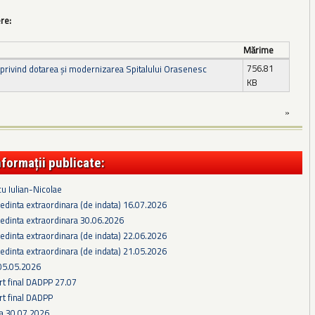
ere:
Mărime
756.81
privind dotarea și modernizarea Spitalului Orasenesc
KB
»
nformații publicate:
cu Iulian-Nicolae
edinta extraordinara (de indata) 16.07.2026
edinta extraordinara 30.06.2026
edinta extraordinara (de indata) 22.06.2026
edinta extraordinara (de indata) 21.05.2026
05.05.2026
rt final DADPP 27.07
rt final DADPP
ra 30.07.2026