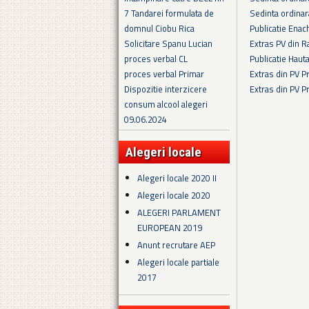
Sedinta ordina
7 Tandarei formulata de
Publicatie Enac
domnul Ciobu Rica
Extras PV din R
Solicitare Spanu Lucian
Publicatie Haut
proces verbal CL
Extras din PV 
proces verbal Primar
Extras din PV 
Dispozitie interzicere
consum alcool alegeri
Pagini
09.06.2024
Alegeri locale
Alegeri locale 2020 II
Alegeri locale 2020
ALEGERI PARLAMENT
EUROPEAN 2019
Anunt recrutare AEP
Alegeri locale partiale
2017