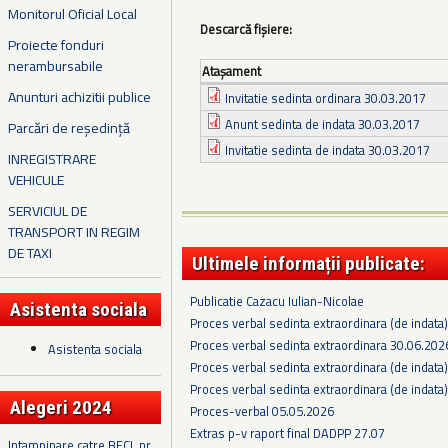
Monitorul Oficial Local
Descarcă fișiere:
Proiecte fonduri
nerambursabile
Ataşament
Anunturi achizitii publice
Invitatie sedinta ordinara 30.03.2017
Anunt sedinta de indata 30.03.2017
Parcări de reședință
Invitatie sedinta de indata 30.03.2017
INREGISTRARE
VEHICULE
SERVICIUL DE
TRANSPORT IN REGIM
DE TAXI
Ultimele informații publicate:
Publicatie Cazacu Iulian-Nicolae
Asistenta sociala
Proces verbal sedinta extraordinara (de indata
Proces verbal sedinta extraordinara 30.06.202
Asistenta sociala
Proces verbal sedinta extraordinara (de indata
Proces verbal sedinta extraordinara (de indata
Alegeri 2024
Proces-verbal 05.05.2026
Extras p-v raport final DADPP 27.07
Intampinare catre BECL nr.