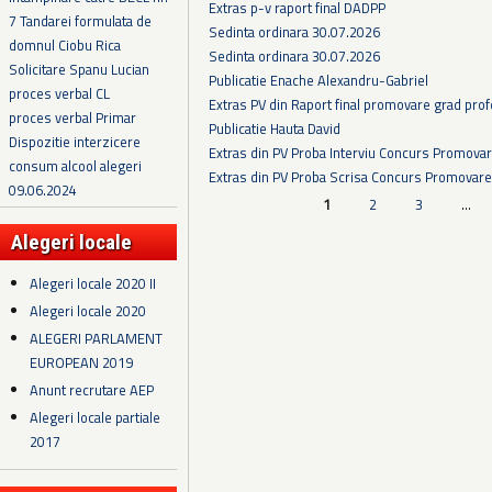
Extras p-v raport final DADPP
7 Tandarei formulata de
Sedinta ordinara 30.07.2026
domnul Ciobu Rica
Sedinta ordinara 30.07.2026
Solicitare Spanu Lucian
Publicatie Enache Alexandru-Gabriel
proces verbal CL
Extras PV din Raport final promovare grad prof
proces verbal Primar
Publicatie Hauta David
Dispozitie interzicere
Extras din PV Proba Interviu Concurs Promova
consum alcool alegeri
Extras din PV Proba Scrisa Concurs Promovare
09.06.2024
Pagini
1
2
3
…
Alegeri locale
Alegeri locale 2020 II
Alegeri locale 2020
ALEGERI PARLAMENT
EUROPEAN 2019
Anunt recrutare AEP
Alegeri locale partiale
2017