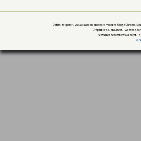
Optimizat pentru vizualizare cu browsere moderne (Google Chrome, Mozi
Drepturile asupra acestui website apar
Accesarea neautorizată a acestui si
Aut