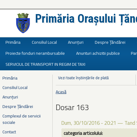
Primăria Orașului Țăn
Județul Ialomița
Primăria
Consiliul Local
Anunțuri
Despre Țăndărei
Proiecte fonduri nerambursabile
Anunturi achizitii publice
Par
SERVICIUL DE TRANSPORT IN REGIM DE TAXI
Primăria
Vezi toate înștiințările de plată
Consiliul Local
Acasă
Eşti aici
Anunțuri
Dosar 163
Despre Țăndărei
Complexul de servicii
sociale
Dum, 30/10/2016 - 20:21
—
Tand 
Contact
categoria articolului: