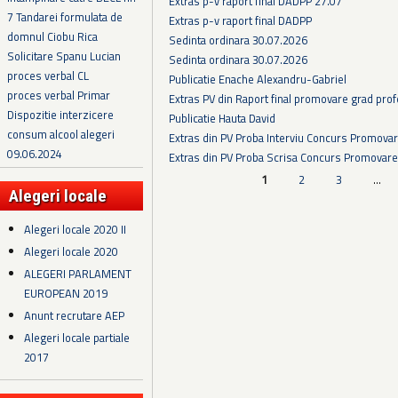
Extras p-v raport final DADPP 27.07
7 Tandarei formulata de
Extras p-v raport final DADPP
domnul Ciobu Rica
Sedinta ordinara 30.07.2026
Solicitare Spanu Lucian
Sedinta ordinara 30.07.2026
proces verbal CL
Publicatie Enache Alexandru-Gabriel
proces verbal Primar
Extras PV din Raport final promovare grad prof
Dispozitie interzicere
Publicatie Hauta David
consum alcool alegeri
Extras din PV Proba Interviu Concurs Promova
09.06.2024
Extras din PV Proba Scrisa Concurs Promovare
Pagini
1
2
3
…
Alegeri locale
Alegeri locale 2020 II
Alegeri locale 2020
ALEGERI PARLAMENT
EUROPEAN 2019
Anunt recrutare AEP
Alegeri locale partiale
2017