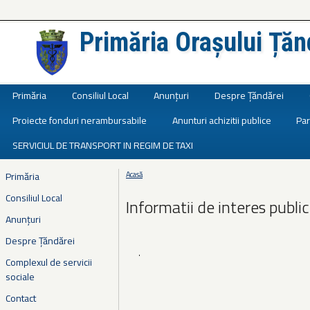
Primăria Orașului Țăn
Județul Ialomița
Primăria
Consiliul Local
Anunțuri
Despre Țăndărei
Proiecte fonduri nerambursabile
Anunturi achizitii publice
Par
SERVICIUL DE TRANSPORT IN REGIM DE TAXI
Primăria
Acasă
Eşti aici
Consiliul Local
Informatii de interes public
Anunțuri
Despre Țăndărei
.
Complexul de servicii
sociale
Contact