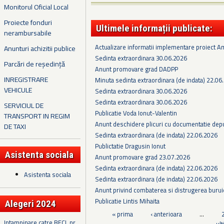
Monitorul Oficial Local
Proiecte fonduri
Ultimele informații publicate:
nerambursabile
Actualizare informatii implementare proiect 
Anunturi achizitii publice
Sedinta extraordinara 30.06.2026
Parcări de reședință
Anunt promovare grad DADPP
INREGISTRARE
Minuta sedinta extraordinara (de indata) 22.06
VEHICULE
Sedinta extraordinara 30.06.2026
Sedinta extraordinara 30.06.2026
SERVICIUL DE
Publicatie Voda Ionut-Valentin
TRANSPORT IN REGIM
Anunt deschidere plicuri cu documentatie depus
DE TAXI
Sedinta extraordinara (de indata) 22.06.2026
Publictatie Dragusin Ionut
Asistenta sociala
Anunt promovare grad 23.07.2026
Sedinta extraordinara (de indata) 22.06.2026
Asistenta sociala
Sedinta extraordinara (de indata) 22.06.2026
Anunt privind combaterea si distrugerea burui
Publicatie Lintis Mihaita
Alegeri 2024
Pagini
« prima
‹ anterioara
…
Intampinare catre BECL nr.
ul