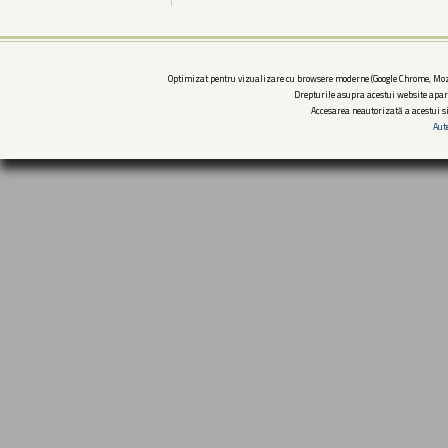
Optimizat pentru vizualizare cu browsere moderne (Google Chrome, Mozi
Drepturile asupra acestui website apar
Accesarea neautorizată a acestui si
Aut